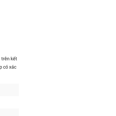
trên kết
p có xác