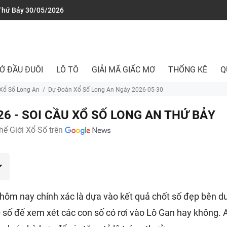
 Thứ Bảy 30/05/2026
Ớ ĐẦU ĐUÔI
LÔ TÔ
GIẢI MÃ GIẤC MƠ
THỐNG KÊ
Q
Xổ Số Long An
Dự Đoán Xổ Số Long An Ngày 2026-05-30
6 - SOI CẦU XỔ SỐ LONG AN THỨ BẢY
hế Giới Xổ Số trên
hôm nay chính xác là dựa vào kết quả chốt số đẹp bên dư
 số để xem xét các con số có rơi vào Lô Gan hay không.