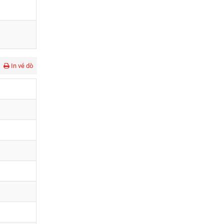
In vé dò