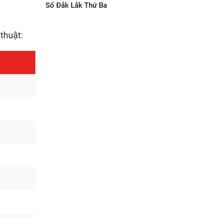
Số Đắk Lắk Thứ Ba
thuật: