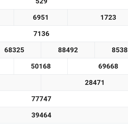
529
6951
1723
7136
68325
88492
8538
50168
69668
28471
77747
39464