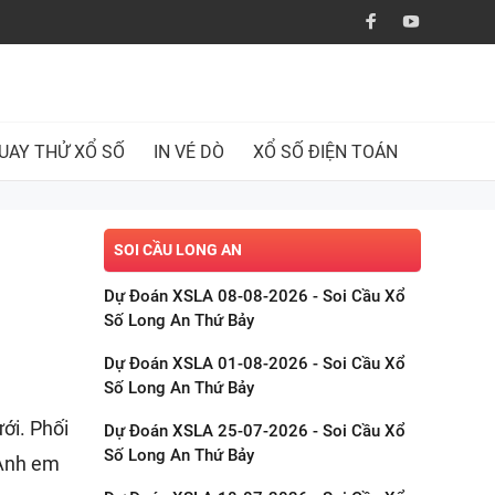
UAY THỬ XỔ SỐ
IN VÉ DÒ
XỔ SỐ ĐIỆN TOÁN
SOI CẦU LONG AN
Dự Đoán XSLA 08-08-2026 - Soi Cầu Xổ
Số Long An Thứ Bảy
Dự Đoán XSLA 01-08-2026 - Soi Cầu Xổ
Số Long An Thứ Bảy
ới. Phối
Dự Đoán XSLA 25-07-2026 - Soi Cầu Xổ
Số Long An Thứ Bảy
 Anh em