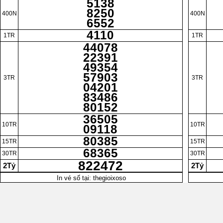
5138
8250
400N
400N
6552
4110
1TR
1TR
44078
22391
49354
57903
3TR
3TR
04201
83486
80152
36505
10TR
10TR
09118
80385
15TR
15TR
68365
30TR
30TR
822472
2Tỷ
2Tỷ
In vé số tại: thegioixoso