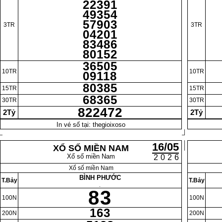
22391
49354
57903
3TR
3TR
04201
83486
80152
36505
10TR
10TR
09118
80385
15TR
15TR
68365
30TR
30TR
822472
2Tỷ
2Tỷ
In vé số tại: thegioixoso
16/05
XỔ SỐ MIỀN NAM
Xổ số miền Nam
2026
Xổ số miền Nam
BÌNH PHƯỚC
T.Bảy
T.Bảy
.
83
100N
100N
163
200N
200N