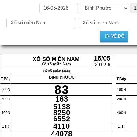
1
IN VÉ DÒ
16/05
XỔ SỐ MIỀN NAM
Xổ số miền Nam
2026
Xổ số miền Nam
BÌNH PHƯỚC
T.Bảy
T.Bảy
.
83
100N
100N
163
200N
200N
5138
8250
400N
400N
6552
4110
1TR
1TR
44078