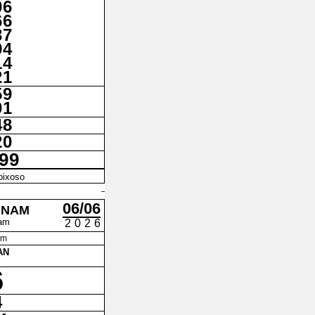
06
66
37
94
14
21
59
01
48
20
99
ioixoso
06/06
 NAM
am
2026
am
AN
6
4