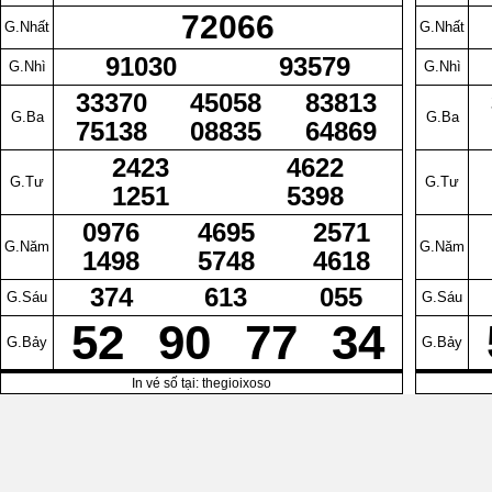
72066
G.Nhất
G.Nhất
91030
93579
G.Nhì
G.Nhì
33370
45058
83813
G.Ba
G.Ba
75138
08835
64869
2423
4622
G.Tư
G.Tư
1251
5398
0976
4695
2571
G.Năm
G.Năm
1498
5748
4618
374
613
055
G.Sáu
G.Sáu
52
90
77
34
G.Bảy
G.Bảy
In vé số tại: thegioixoso