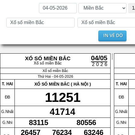
1
IN VÉ DÒ
04/05
XỔ SỐ MIỀN BẮC
Xổ số miền Bắc
2026
Xổ số miền Bắc
Thứ Hai - 04-05-2026
T. HAI
XỔ SỐ MIỀN BẮC ( HÀ NỘI )
T. HAI
11251
ĐB
ĐB
41714
G.Nhất
G.Nhất
83115
80556
G.Nhì
G.Nhì
26457
76234
63246