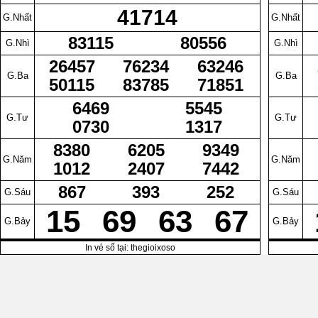
41714
G.Nhất
G.Nhất
83115
80556
G.Nhì
G.Nhì
26457
76234
63246
G.Ba
G.Ba
50115
83785
71851
6469
5545
G.Tư
G.Tư
0730
1317
8380
6205
9349
G.Năm
G.Năm
1012
2407
7442
867
393
252
G.Sáu
G.Sáu
15
69
63
67
G.Bảy
G.Bảy
In vé số tại: thegioixoso