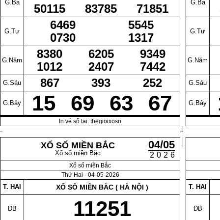
G.Ba
G.Ba
50115
83785
71851
6469
5545
G.Tư
G.Tư
0730
1317
8380
6205
9349
G.Năm
G.Năm
1012
2407
7442
867
393
252
G.Sáu
G.Sáu
15
69
63
67
G.Bảy
G.Bảy
In vé số tại: thegioixoso
04/05
XỔ SỐ MIỀN BẮC
Xổ số miền Bắc
2026
Xổ số miền Bắc
Thứ Hai - 04-05-2026
T. HAI
XỔ SỐ MIỀN BẮC ( HÀ NỘI )
T. HAI
11251
ĐB
ĐB