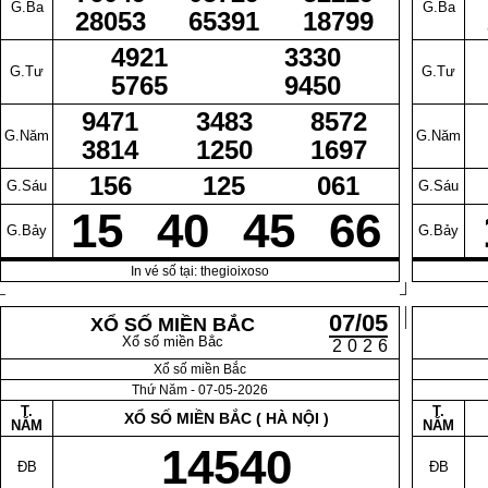
G.Ba
G.Ba
28053
65391
18799
4921
3330
G.Tư
G.Tư
5765
9450
9471
3483
8572
G.Năm
G.Năm
3814
1250
1697
156
125
061
G.Sáu
G.Sáu
15
40
45
66
G.Bảy
G.Bảy
In vé số tại: thegioixoso
07/05
XỔ SỐ MIỀN BẮC
Xổ số miền Bắc
2026
Xổ số miền Bắc
Thứ Năm - 07-05-2026
T.
T.
XỔ SỐ MIỀN BẮC ( HÀ NỘI )
NĂM
NĂM
14540
ĐB
ĐB