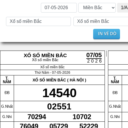
1/A
IN VÉ DÒ
07/05
XỔ SỐ MIỀN BẮC
Xổ số miền Bắc
2026
Xổ số miền Bắc
Thứ Năm - 07-05-2026
T.
T.
XỔ SỐ MIỀN BẮC ( HÀ NỘI )
NĂM
NĂM
14540
ĐB
ĐB
02551
G.Nhất
G.Nhất
70294
10702
G.Nhì
G.Nhì
76049
05729
52229