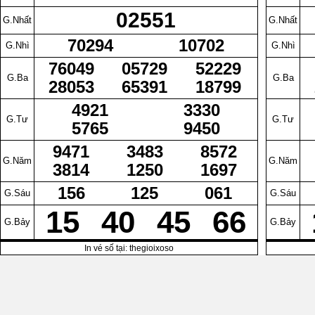
02551
G.Nhất
G.Nhất
70294
10702
G.Nhì
G.Nhì
76049
05729
52229
G.Ba
G.Ba
28053
65391
18799
4921
3330
G.Tư
G.Tư
5765
9450
9471
3483
8572
G.Năm
G.Năm
3814
1250
1697
156
125
061
G.Sáu
G.Sáu
15
40
45
66
G.Bảy
G.Bảy
In vé số tại: thegioixoso