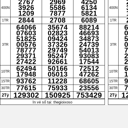
2767
2969
4250
3926
5586
6134
400N
400N
1209
7877
5821
2844
2708
6089
1TR
1TR
64066
35674
88214
07603
02823
46693
51825
09424
34873
00576
37326
24739
3TR
3TR
78777
29749
54013
29371
95247
93083
27422
92661
17544
62494
50166
72512
10TR
10TR
17948
05013
47262
93762
11228
68605
15TR
15TR
77615
75933
23556
30TR
30TR
129302
150925
753429
1
2Tỷ
2Tỷ
In vé số tại: thegioixoso