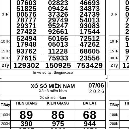
07603
02823
46693
51825
09424
34873
00576
37326
24739
3TR
3TR
78777
29749
54013
29371
95247
93083
27422
92661
17544
62494
50166
72512
10TR
10TR
17948
05013
47262
93762
11228
68605
15TR
15TR
77615
75933
23556
30TR
30TR
129302
150925
753429
1
2Tỷ
2Tỷ
In vé số tại: thegioixoso
07/06
XỔ SỐ MIỀN NAM
Xổ số miền Nam
2026
Xổ số miền Nam
TIỀN GIANG
KIÊN GIANG
ĐÀ LẠT
TI
T.Bảy
T.Bảy
.
.
.
89
86
68
100N
100N
390
975
944
200N
200N