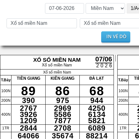
1/A
IN VÉ DÒ
07/06
XỔ SỐ MIỀN NAM
Xổ số miền Nam
2026
Xổ số miền Nam
TIỀN GIANG
KIÊN GIANG
ĐÀ LẠT
TI
T.Bảy
T.Bảy
.
.
.
89
86
68
100N
100N
390
975
944
200N
200N
2767
2969
4250
3926
5586
6134
400N
400N
1209
7877
5821
2844
2708
6089
1TR
1TR
64066
35674
88214