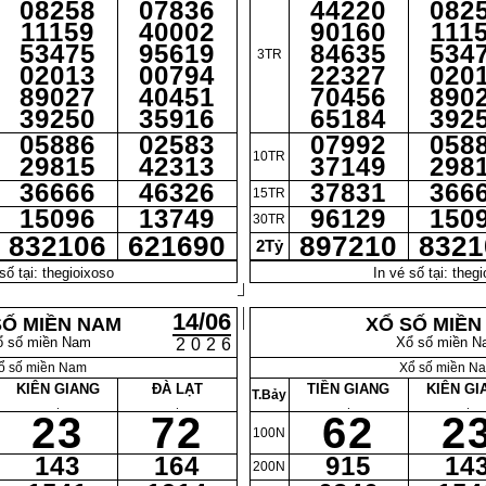
08258
07836
44220
082
11159
40002
90160
111
53475
95619
84635
534
3TR
02013
00794
22327
020
89027
40451
70456
890
39250
35916
65184
392
05886
02583
07992
058
10TR
29815
42313
37149
298
36666
46326
37831
366
15TR
15096
13749
96129
150
30TR
832106
621690
897210
8321
2Tỷ
số tại: thegioixoso
In vé số tại: theg
14/06
SỐ MIỀN NAM
XỔ SỐ MIỀN
ổ số miền Nam
Xổ số miền N
2026
ổ số miền Nam
Xổ số miền N
KIÊN GIANG
ĐÀ LẠT
TIỀN GIANG
KIÊN GI
T.Bảy
.
.
.
.
23
72
62
2
100N
143
164
915
14
200N