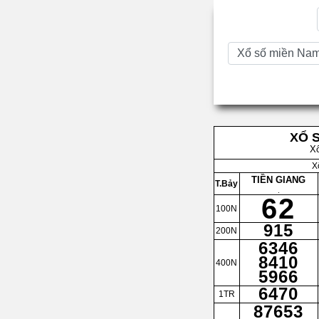
XỔ 
X
X
TIỀN GIANG
T.Bảy
.
62
100N
915
200N
6346
8410
400N
5966
6470
1TR
87653