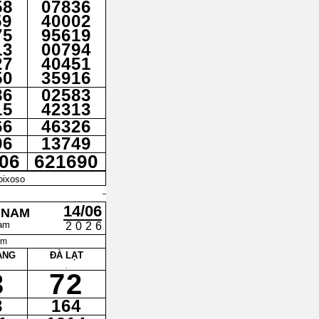
58
07836
59
40002
75
95619
13
00794
27
40451
50
35916
86
02583
15
42313
66
46326
96
13749
06
621690
ioixoso
14/06
 NAM
am
2026
am
ANG
ĐÀ LẠT
.
3
72
3
164