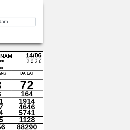
14/06
 NAM
am
2026
am
ANG
ĐÀ LẠT
.
3
72
3
164
1
1914
7
4646
4
5741
5
1128
56
88290