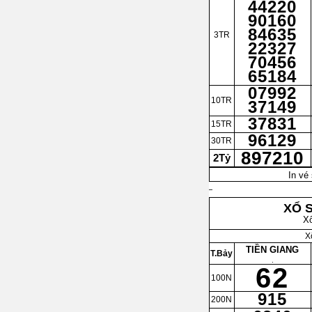
44220
90160
84635
3TR
22327
70456
65184
07992
10TR
37149
37831
15TR
96129
30TR
897210
2Tỷ
In vé 
XỔ 
X
X
TIỀN GIANG
T.Bảy
.
62
100N
915
200N