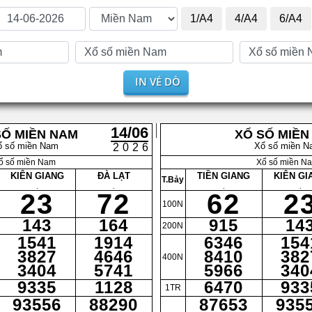
1/A4
4/A4
6/A4
IN VÉ DÒ
14/06
SỐ MIỀN NAM
XỔ SỐ MIỀN
ổ số miền Nam
Xổ số miền N
2026
ổ số miền Nam
Xổ số miền N
KIÊN GIANG
ĐÀ LẠT
TIỀN GIANG
KIÊN GI
T.Bảy
.
.
.
.
23
72
62
2
100N
143
164
915
14
200N
1541
1914
6346
154
3827
4646
8410
382
400N
3404
5741
5966
340
9335
1128
6470
933
1TR
93556
88290
87653
935