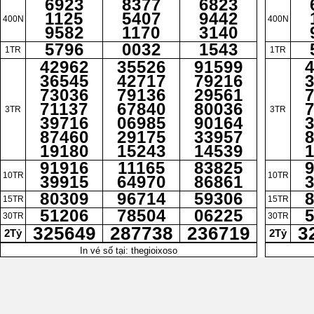
6923
8377
6823
1125
5407
9442
400N
400N
9582
1170
3140
5796
0032
1543
1TR
1TR
42962
35526
91599
36545
42717
79216
73036
79136
29561
71137
67840
80036
3TR
3TR
39716
06985
90164
87460
29175
33957
19180
15243
14539
91916
11165
83825
10TR
10TR
39915
64970
86861
80309
96714
59306
15TR
15TR
51206
78504
06225
30TR
30TR
325649
287738
236719
3
2Tỷ
2Tỷ
In vé số tại: thegioixoso