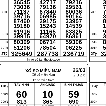
36545
42717
79216
73036
79136
29561
71137
67840
80036
3TR
3TR
39716
06985
90164
87460
29175
33957
19180
15243
14539
91916
11165
83825
10TR
10TR
39915
64970
86861
80309
96714
59306
15TR
15TR
51206
78504
06225
30TR
30TR
325649
287738
236719
3
2Tỷ
2Tỷ
In vé số tại: thegioixoso
26/03
XỔ SỐ MIỀN NAM
Xổ số miền Nam
2026
Xổ số miền Nam
TÂY NINH
AN GIANG
BÌNH THUẬN
T
T.Bảy
T.Bảy
.
.
.
60
10
59
100N
100N
813
365
690
200N
200N