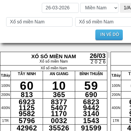
1/A
IN VÉ DÒ
26/03
XỔ SỐ MIỀN NAM
Xổ số miền Nam
2026
Xổ số miền Nam
TÂY NINH
AN GIANG
BÌNH THUẬN
T
T.Bảy
T.Bảy
.
.
.
60
10
59
100N
100N
813
365
690
200N
200N
6923
8377
6823
1125
5407
9442
400N
400N
9582
1170
3140
5796
0032
1543
1TR
1TR
42962
35526
91599