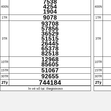
7538
4254
400N
400N
1904
9078
1TR
1TR
93708
57856
36529
51515
3TR
3TR
26445
65378
82518
12968
10TR
10TR
85605
51067
15TR
15TR
92655
30TR
30TR
744184
2Tỷ
2Tỷ
In vé số tại: thegioixoso