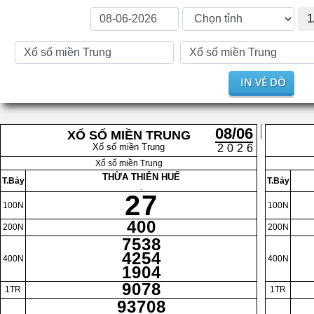
1
IN VÉ DÒ
08/06
XỔ SỐ MIỀN TRUNG
Xổ số miền Trung
2026
Xổ số miền Trung
THỪA THIÊN HUẾ
T.Bảy
T.Bảy
.
27
100N
100N
400
200N
200N
7538
4254
400N
400N
1904
9078
1TR
1TR
93708