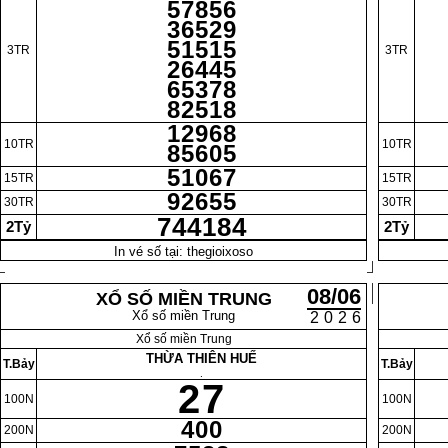
57856
36529
51515
3TR
3TR
26445
65378
82518
12968
10TR
10TR
85605
51067
15TR
15TR
92655
30TR
30TR
744184
2Tỷ
2Tỷ
In vé số tại: thegioixoso
08/06
XỔ SỐ MIỀN TRUNG
Xổ số miền Trung
2026
Xổ số miền Trung
THỪA THIÊN HUẾ
T.Bảy
T.Bảy
.
27
100N
100N
400
200N
200N