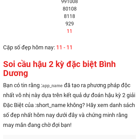
991008
80108
8118
929
11
Cặp số đẹp hôm nay:
11 - 11
Soi cầu hậu 2 kỳ đặc biệt Bình
Dương
Bạn có tin rằng :
đã tạo ra phương pháp độc
app_name
nhất vô nhị này dựa trên kết quả dự đoán hậu kỳ 2 giải
Đặc Biệt của :short_name không? Hãy xem danh sách
số đẹp nhất hôm nay dưới đây và chứng minh rằng
may mắn đang chờ đợi bạn!