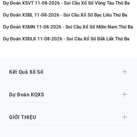
Dự Đoán XSVT 11-08-2026 - Soi Cầu Xổ Số Vũng Tàu Thứ Ba
Dự Đoán XSBL 11-08-2026 - Soi Cầu Xổ Số Bạc Liêu Thứ Ba
Dự Đoán XSMN 11-08-2026 - Soi Cầu Xổ Số Miền Nam Thứ Ba
Dự Đoán XSDLK 11-08-2026 - Soi Cầu Xổ Số Đắk Lắk Thứ Ba
Kết Quả Xổ Số
Dự Đoán KQXS
GIỚI THIỆU