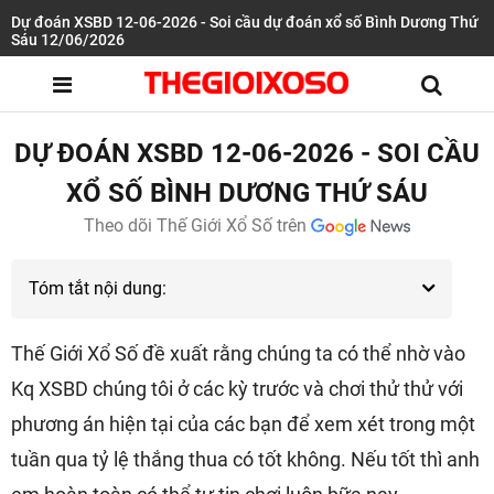
Dự đoán XSBD 12-06-2026 - Soi cầu dự đoán xổ số Bình Dương Thứ
Sáu 12/06/2026
DỰ ĐOÁN XSBD 12-06-2026 - SOI CẦU
XỔ SỐ BÌNH DƯƠNG THỨ SÁU
Theo dõi Thế Giới Xổ Số trên
Tóm tắt nội dung:
Thế Giới Xổ Số đề xuất rằng chúng ta có thể nhờ vào
Kq XSBD chúng tôi ở các kỳ trước và chơi thử thử với
phương án hiện tại của các bạn để xem xét trong một
tuần qua tỷ lệ thắng thua có tốt không. Nếu tốt thì anh