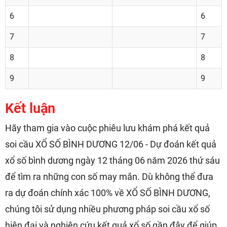
6
6
7
7
8
8
9
9
Kết luận
Hãy tham gia vào cuộc phiêu lưu khám phá kết quả
soi cầu XỔ SỐ BÌNH DƯƠNG 12/06 - Dự đoán kết quả
xổ số bình dương ngày 12 tháng 06 năm 2026 thứ sáu
để tìm ra những con số may mắn. Dù không thể đưa
ra dự đoán chính xác 100% về XỔ SỐ BÌNH DƯƠNG,
chúng tôi sử dụng nhiều phương pháp soi cầu xổ số
hiện đại và nghiên cứu kết quả xổ số gần đây để giúp