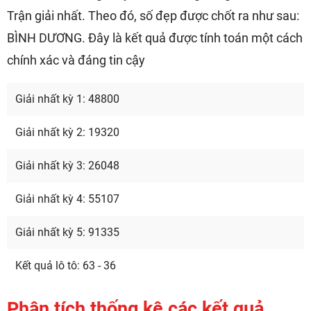
Trận giải nhất. Theo đó, số đẹp được chốt ra như sau:
BÌNH DƯƠNG. Đây là kết quả được tính toán một cách
chính xác và đáng tin cậy
Giải nhất kỳ 1:
48800
Giải nhất kỳ 2:
19320
Giải nhất kỳ 3:
26048
Giải nhất kỳ 4:
55107
Giải nhất kỳ 5:
91335
Kết quả lô tô:
63 - 36
Phân tích thống kê các kết quả