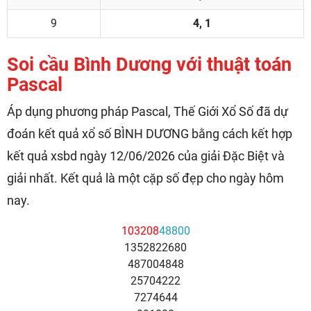
9
4, 1
Soi cầu Bình Dương với thuật toán
Pascal
Áp dụng phương pháp Pascal, Thế Giới Xổ Số đã dự
đoán kết quả xổ số BÌNH DƯƠNG bằng cách kết hợp
kết quả xsbd ngày 12/06/2026 của giải Đặc Biệt và
giải nhất. Kết quả là một cặp số đẹp cho ngày hôm
nay.
103208
48800
1352822680
487004848
25704222
7274644