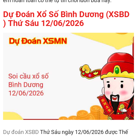
em hoàn toàn có thể tự tin chơi luôn bữa nay.
Dự Đoán Xổ Số Bình Dương (XSBD
) Thứ Sáu 12/06/2026
Dự đoán XSBD
Thứ Sáu ngày 12/06/2026 được Thế