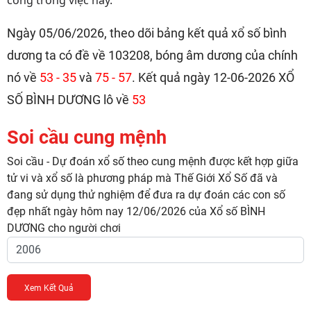
công trong việc này.
Ngày 05/06/2026, theo dõi bảng kết quả xổ số bình
dương ta có đề về 103208, bóng âm dương của chính
nó về
53 - 35
và
75 - 57
. Kết quả ngày 12-06-2026 XỔ
SỐ BÌNH DƯƠNG lô về
53
Soi cầu cung mệnh
Soi cầu - Dự đoán xổ số theo cung mệnh được kết hợp giữa
tử vi và xổ số là phương pháp mà Thế Giới Xổ Số đã và
đang sử dụng thử nghiệm để đưa ra dự đoán các con số
đẹp nhất ngày hôm nay 12/06/2026 của Xổ số BÌNH
DƯƠNG cho người chơi
Xem Kết Quả