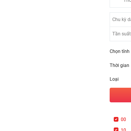
Thố
Chu kỳ dà
Tần suất 
Chọn tỉnh
Thời gian
Loại
00
10