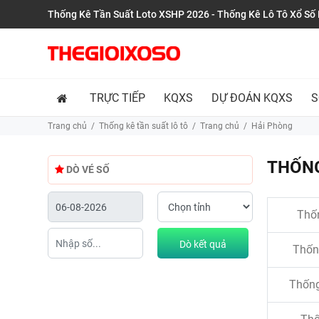
Thống Kê Tần Suất Loto XSHP 2026 - Thống Kê Lô Tô Xổ Số
TRỰC TIẾP
KQXS
DỰ ĐOÁN KQXS
S
Trang chủ
Thống kê tần suất lô tô
Trang chủ
Hải Phòng
THỐNG
DÒ VÉ SỐ
Thốn
Dò kết quả
Thống
Thống