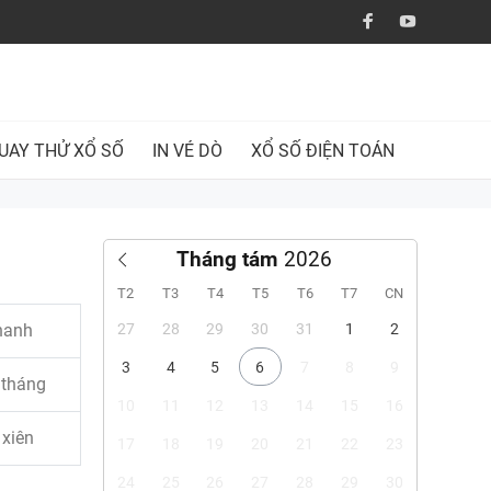
UAY THỬ XỔ SỐ
IN VÉ DÒ
XỔ SỐ ĐIỆN TOÁN
Tháng tám
T2
T3
T4
T5
T6
T7
CN
hanh
27
28
29
30
31
1
2
3
4
5
6
7
8
9
 tháng
10
11
12
13
14
15
16
 xiên
17
18
19
20
21
22
23
24
25
26
27
28
29
30