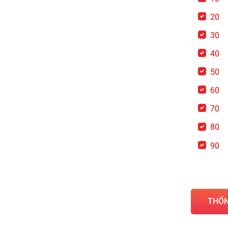
20
30
40
50
60
70
80
90
THỐN