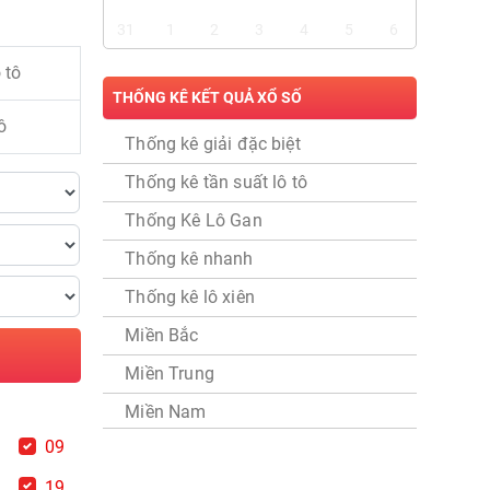
31
1
2
3
4
5
6
 tô
THỐNG KÊ KẾT QUẢ XỔ SỐ
ô
Thống kê giải đặc biệt
Thống kê tần suất lô tô
Thống Kê Lô Gan
Thống kê nhanh
Thống kê lô xiên
Miền Bắc
Miền Trung
Miền Nam
8
09
8
19