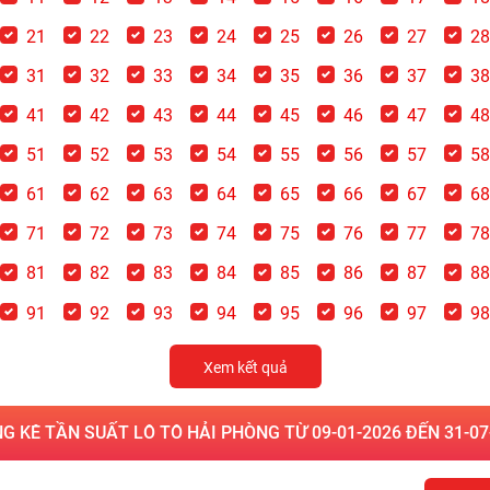
21
22
23
24
25
26
27
2
31
32
33
34
35
36
37
3
41
42
43
44
45
46
47
4
51
52
53
54
55
56
57
5
61
62
63
64
65
66
67
6
71
72
73
74
75
76
77
7
81
82
83
84
85
86
87
8
91
92
93
94
95
96
97
9
Xem kết quả
G KÊ TẦN SUẤT LÔ TÔ HẢI PHÒNG TỪ 09-01-2026 ĐẾN 31-07