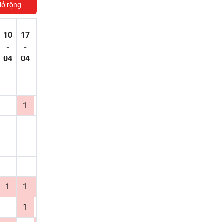
ở rộng
10
17
24
01
08
15
22
29
05
12
19
26
03
-
-
-
-
-
-
-
-
-
-
-
-
-
04
04
04
05
05
05
05
05
06
06
06
06
07
1
1
1
1
1
2
1
1
1
1
1
1
1
1
1