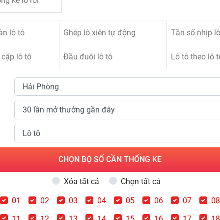
ng kê lô rơi
n lô tô
Ghép lô xiên tự động
Tần số nhịp lô
cặp lô tô
Đầu đuôi lô tô
Lô tô theo lô t
CHỌN BỘ SỐ CẦN THỐNG KÊ
Xóa tất cả
Chọn tất cả
01
02
03
04
05
06
07
0
11
12
13
14
15
16
17
1