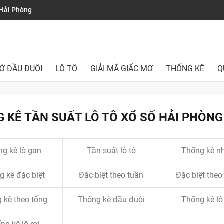
 Hải Phòng
Ớ ĐẦU ĐUÔI
LÔ TÔ
GIẢI MÃ GIẤC MƠ
THỐNG KÊ
Q
 KÊ TẦN SUẤT LÔ TÔ XỔ SỐ HẢI PHÒNG
g kê lô gan
Tần suất lô tô
Thống kê n
 kê đặc biệt
Đặc biệt theo tuần
Đặc biệt theo
 kê theo tổng
Thống kê đầu đuôi
Thống kê lô