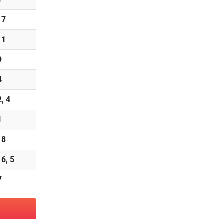
 7
 1
9
4
2, 4
1
 8
 6, 5
7