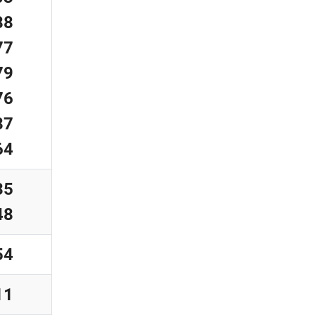
88
77
79
76
87
64
35
48
54
11