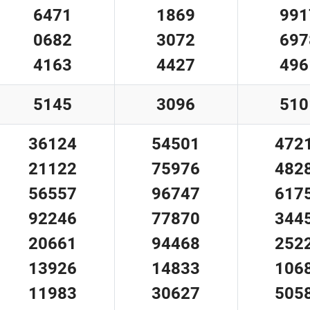
6471
1869
991
0682
3072
697
4163
4427
496
5145
3096
510
36124
54501
472
21122
75976
482
56557
96747
617
92246
77870
344
20661
94468
252
13926
14833
106
11983
30627
505