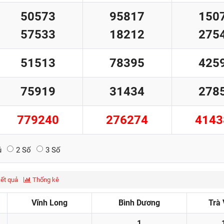
50573
95817
150
57533
18212
275
51513
78395
425
75919
31434
278
779240
276274
4143
ủ
2 Số
3 Số
ết quả
Thống kê
Vĩnh Long
Bình Dương
Trà 
1