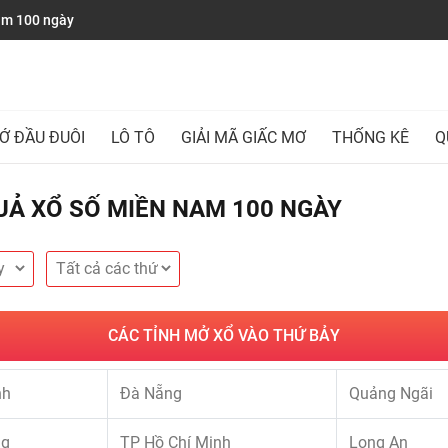
am 100 ngày
Ớ ĐẦU ĐUÔI
LÔ TÔ
GIẢI MÃ GIẤC MƠ
THỐNG KÊ
Q
UẢ XỔ SỐ MIỀN NAM 100 NGÀY
CÁC TỈNH MỞ XỔ VÀO THỨ BẢY
nh
Đà Nẵng
Quảng Ngãi
ng
TP Hồ Chí Minh
Long An