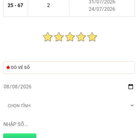
31/07/2026
25 - 67
2
24/07/2026
DÒ VÉ SỐ