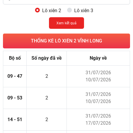
Lô xiên 2
Lô xiên 3
Xem kết quả
THỐNG KÊ LÔ XIÊN 2 VĨNH LONG
Bộ số
Số ngày đã về
Ngày về
31/07/2026
09 - 47
2
10/07/2026
31/07/2026
09 - 53
2
10/07/2026
31/07/2026
14 - 51
2
17/07/2026