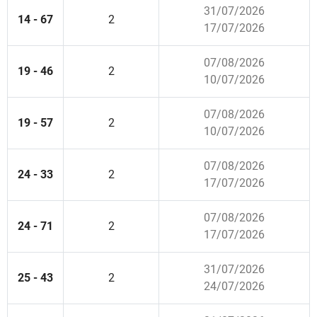
31/07/2026
14 - 67
2
17/07/2026
07/08/2026
19 - 46
2
10/07/2026
07/08/2026
19 - 57
2
10/07/2026
07/08/2026
24 - 33
2
17/07/2026
07/08/2026
24 - 71
2
17/07/2026
31/07/2026
25 - 43
2
24/07/2026