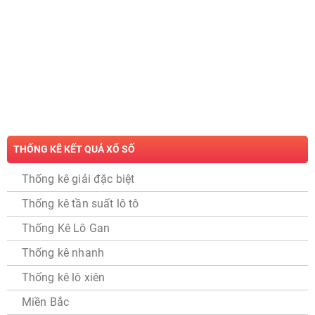
THỐNG KÊ KẾT QUẢ XỔ SỐ
Thống kê giải đặc biệt
Thống kê tần suất lô tô
Thống Kê Lô Gan
Thống kê nhanh
Thống kê lô xiên
Miền Bắc