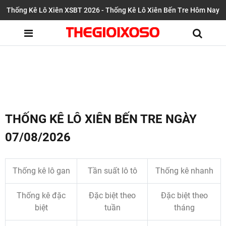
Thống Kê Lô Xiên XSBT 2026 - Thống Kê Lô Xiên Bến Tre Hôm Nay
THỐNG KÊ LÔ XIÊN BẾN TRE NGÀY
07/08/2026
Thống kê lô gan
Tần suất lô tô
Thống kê nhanh
Thống kê đặc
Đặc biệt theo
Đặc biệt theo
biệt
tuần
tháng