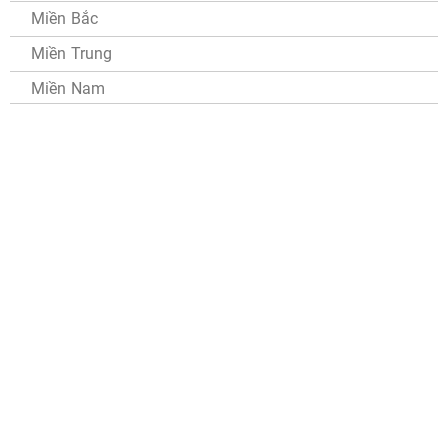
Miền Bắc
Miền Trung
Miền Nam