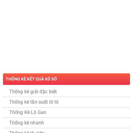
THỐNG KÊ KẾT QUẢ XỔ SỐ
Thống kê giải đặc biệt
Thống kê tần suất lô tô
Thống Kê Lô Gan
Thống kê nhanh