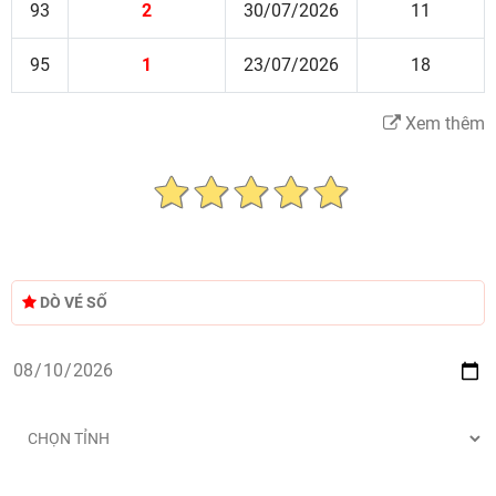
93
2
30/07/2026
11
95
1
23/07/2026
18
Xem thêm
DÒ VÉ SỐ