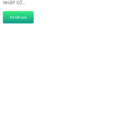
Dò kết quả