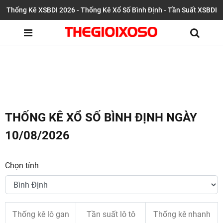
Thống Kê XSBDI 2026 - Thống Kê Xổ Số Bình Định - Tần Suất XSBDI
THỐNG KÊ XỔ SỐ BÌNH ĐỊNH NGÀY
10/08/2026
Chọn tỉnh
Thống kê lô gan
Tần suất lô tô
Thống kê nhanh