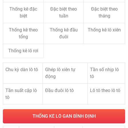
Thống kê đặc
Đặc biệt theo
Đặc biệt theo
biệt
tuần
tháng
Thống kê theo
Thống kê đầu
Thống kê lô xiên
tổng
đuôi
Thống kê lô rơi
Chu kỳ dàn lô tô
Ghép lô xiên tự
Tần số nhịp lô
động
tô
Tần suất cặp lô
Đầu đuôi lô tô
Lô tô theo lô tô
tô
THỐNG KÊ LÔ GAN BÌNH ĐỊNH