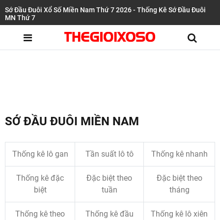
Sớ Đầu Đuôi Xổ Số Miền Nam Thứ 7 2026 - Thống Kê Sớ Đầu Đuôi
MN Thứ 7
SỚ ĐẦU ĐUÔI MIỀN NAM
Thống kê lô gan
Tần suất lô tô
Thống kê nhanh
Thống kê đặc
Đặc biệt theo
Đặc biệt theo
biệt
tuần
tháng
Thống kê theo
Thống kê đầu
Thống kê lô xiên