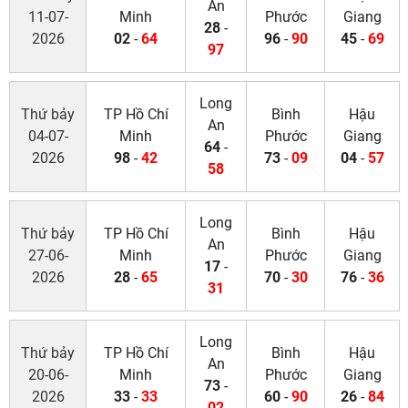
An
11-07-
Minh
Phước
Giang
28
-
2026
02
-
64
96
-
90
45
-
69
97
Long
Thứ bảy
TP Hồ Chí
Bình
Hậu
An
04-07-
Minh
Phước
Giang
64
-
2026
98
-
42
73
-
09
04
-
57
58
Long
Thứ bảy
TP Hồ Chí
Bình
Hậu
An
27-06-
Minh
Phước
Giang
17
-
2026
28
-
65
70
-
30
76
-
36
31
Long
Thứ bảy
TP Hồ Chí
Bình
Hậu
An
20-06-
Minh
Phước
Giang
73
-
2026
33
-
33
60
-
90
26
-
84
02