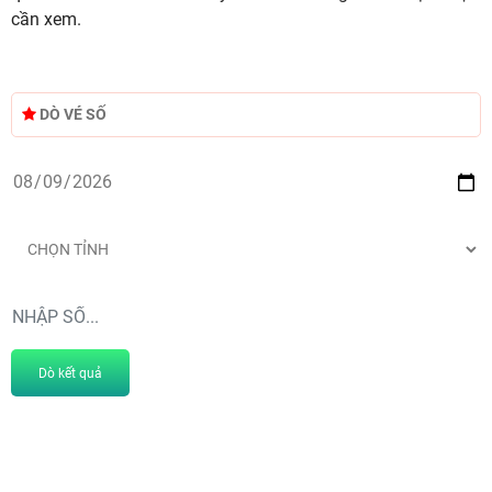
cần xem.
DÒ VÉ SỐ
Dò kết quả