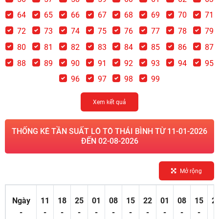
64
65
66
67
68
69
70
71
72
73
74
75
76
77
78
79
80
81
82
83
84
85
86
87
88
89
90
91
92
93
94
95
96
97
98
99
Xem kết quả
THỐNG KÊ TẦN SUẤT LÔ TÔ THÁI BÌNH TỪ 11-01-2026
ĐẾN 02-08-2026
Mở rộng
Ngày
11
18
25
01
08
15
22
01
08
15
2
-
-
-
-
-
-
-
-
-
-
-
-