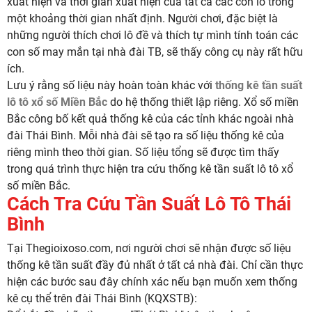
xuất hiện và thời gian xuất hiện của tất cả các con lô trong
một khoảng thời gian nhất định. Người chơi, đặc biệt là
những người thích chơi lô đề và thích tự mình tính toán các
con số may mắn tại nhà đài TB, sẽ thấy công cụ này rất hữu
ích.
Lưu ý rằng số liệu này hoàn toàn khác với
thống kê tần suất
lô tô xổ số Miền Bắc
do hệ thống thiết lập riêng. Xổ số miền
Bắc công bố kết quả thống kê của các tỉnh khác ngoài nhà
đài Thái Bình. Mỗi nhà đài sẽ tạo ra số liệu thống kê của
riêng mình theo thời gian. Số liệu tổng sẽ được tìm thấy
trong quá trình thực hiện tra cứu thống kê tần suất lô tô xổ
số miền Bắc.
Cách Tra Cứu Tần Suất Lô Tô Thái
Bình
Tại Thegioixoso.com, nơi người chơi sẽ nhận được số liệu
thống kê tần suất đầy đủ nhất ở tất cả nhà đài. Chỉ cần thực
hiện các bước sau đây chính xác nếu bạn muốn xem thống
kê cụ thể trên đài Thái Bình (KQXSTB):