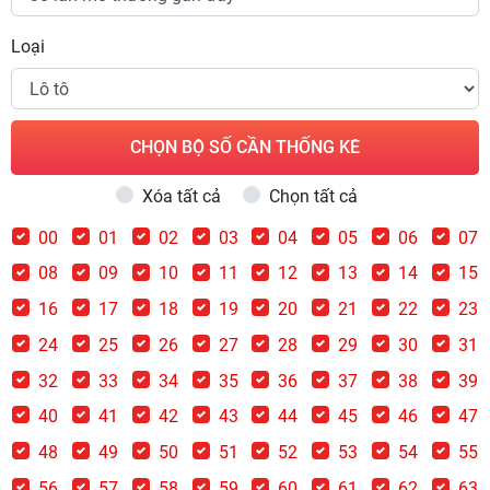
Loại
CHỌN BỘ SỐ CẦN THỐNG KÊ
Xóa tất cả
Chọn tất cả
00
01
02
03
04
05
06
07
08
09
10
11
12
13
14
15
16
17
18
19
20
21
22
23
24
25
26
27
28
29
30
31
32
33
34
35
36
37
38
39
40
41
42
43
44
45
46
47
48
49
50
51
52
53
54
55
56
57
58
59
60
61
62
63