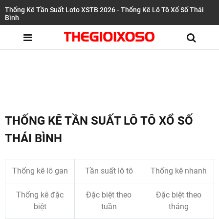
Thống Kê Tần Suất Loto XSTB 2026 - Thống Kê Lô Tô Xổ Số Thái
Bình
THỐNG KÊ TẦN SUẤT LÔ TÔ XỔ SỐ
THÁI BÌNH
Thống kê lô gan
Tần suất lô tô
Thống kê nhanh
Thống kê đặc
Đặc biệt theo
Đặc biệt theo
biệt
tuần
tháng