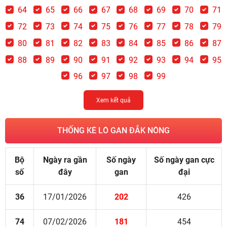
64
65
66
67
68
69
70
71
72
73
74
75
76
77
78
79
80
81
82
83
84
85
86
87
88
89
90
91
92
93
94
95
96
97
98
99
Xem kết quả
THỐNG KÊ LÔ GAN ĐẮK NÔNG
Bộ
Ngày ra gần
Số ngày
Số ngày gan cực
số
đây
gan
đại
36
17/01/2026
202
426
74
07/02/2026
181
454