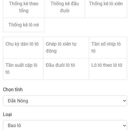
Thống kê theo
Thống kê đầu
Thống kê lô xiên
tổng
đuôi
Thống kê lô rơi
Chu kỳ dàn lô tô
Ghép lô xiên tự
Tần số nhịp lô
động
tô
Tần suất cặp lô
Đầu đuôi lô tô
Lô tô theo lô tô
tô
Chọn tỉnh
Loại