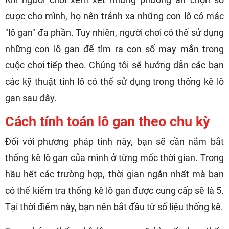
cược cho mình, họ nên tránh xa những con lô có mác
"lô gan" đa phần. Tuy nhiên, người chơi có thể sử dụng
những con lô gan để tìm ra con số may mắn trong
cuộc chơi tiếp theo. Chúng tôi sẽ hướng dẫn các bạn
các kỹ thuật tính lô có thể sử dụng trong thống kê lô
gan sau đây.
Cách tính toán lô gan theo chu kỳ
Đối với phương pháp tính này, bạn sẽ cần nắm bắt
thống kê lô gan của mình ở từng mốc thời gian. Trong
hầu hết các trường hợp, thời gian ngắn nhất mà bạn
có thể kiểm tra thống kê lô gan được cung cấp sẽ là 5.
Tại thời điểm này, bạn nên bắt đầu từ số liệu thống kê.