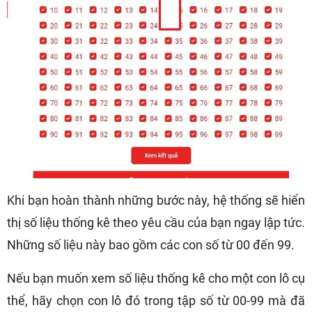
Khi bạn hoàn thành những bước này, hệ thống sẽ hiển
thị số liệu thống kê theo yêu cầu của bạn ngay lập tức.
Những số liệu này bao gồm các con số từ 00 đến 99.
Nếu bạn muốn xem số liệu thống kê cho một con lô cụ
thể, hãy chọn con lô đó trong tập số từ 00-99 mà đã