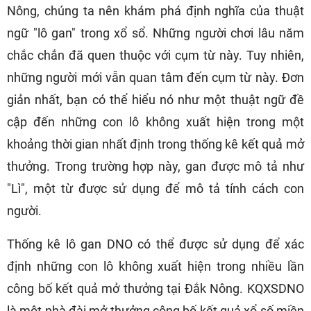
Nông, chúng ta nên khám phá định nghĩa của thuật
ngữ "lô gan" trong xổ sổ. Những người chơi lâu năm
chắc chắn đã quen thuộc với cụm từ này. Tuy nhiên,
những người mới vẫn quan tâm đến cụm từ này. Đơn
giản nhất, bạn có thể hiểu nó như một thuật ngữ đề
cập đến những con lô không xuất hiện trong một
khoảng thời gian nhất định trong thống kê kết quả mở
thưởng. Trong trường hợp này, gan được mô tả như
"Lì", một từ được sử dụng để mô tả tính cách con
người.
Thống kê lô gan DNO có thể được sử dụng để xác
định những con lô không xuất hiện trong nhiều lần
công bố kết quả mở thưởng tại Đắk Nông. KQXSDNO
là một nhà đài mở thưởng công bố kết quả xổ số miền