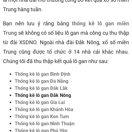
Trung hàng tuần.
Bạn nên lưu ý rằng bảng
thống kê lô gan miền
Trung
sẽ không có số liệu lô gan mà công cụ thu thập
từ đài XSDNO. Ngoài nhà đài Đắk Nông, xổ số miền
Trung cũng được tổ chức ở 14 nhà cái khác nhau.
Chúng tôi đã thu thập kết quả lô gan như sau:
Thống kê lô gan Bình Định
Thống kê lô gan Đà Nẵng
Thống kê lô gan Đắk Lắk
Thống kê lô gan Đắk Nông
Thống kê lô gan Gia Lai
Thống kê lô gan Khánh Hòa
Thống kê lô gan Kon Tum
Thống kê lô gan Ninh Thuận
Thống kê lô gan Phú Yên