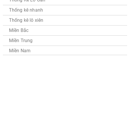
Thống kê nhanh
Thống kê lô xiên
Miền Bắc
Miền Trung
Miền Nam