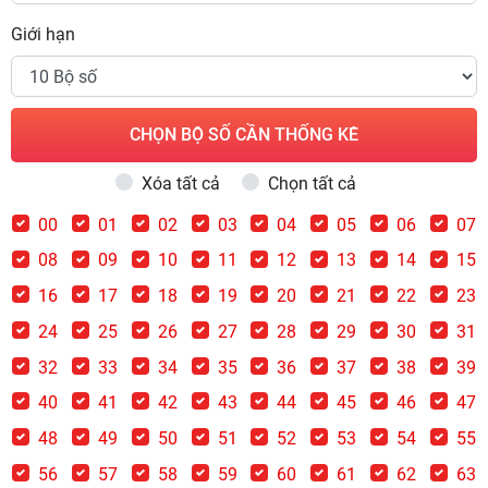
Giới hạn
CHỌN BỘ SỐ CẦN THỐNG KÊ
Xóa tất cả
Chọn tất cả
00
01
02
03
04
05
06
07
08
09
10
11
12
13
14
15
16
17
18
19
20
21
22
23
24
25
26
27
28
29
30
31
32
33
34
35
36
37
38
39
40
41
42
43
44
45
46
47
48
49
50
51
52
53
54
55
56
57
58
59
60
61
62
63