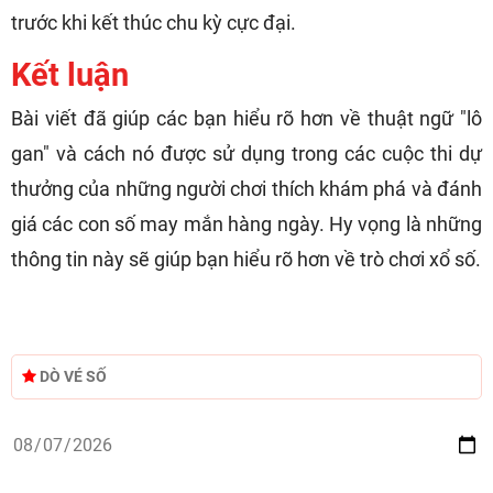
trước khi kết thúc chu kỳ cực đại.
Kết luận
Bài viết đã giúp các bạn hiểu rõ hơn về thuật ngữ "lô
gan" và cách nó được sử dụng trong các cuộc thi dự
thưởng của những người chơi thích khám phá và đánh
giá các con số may mắn hàng ngày. Hy vọng là những
thông tin này sẽ giúp bạn hiểu rõ hơn về trò chơi xổ số.
DÒ VÉ SỐ