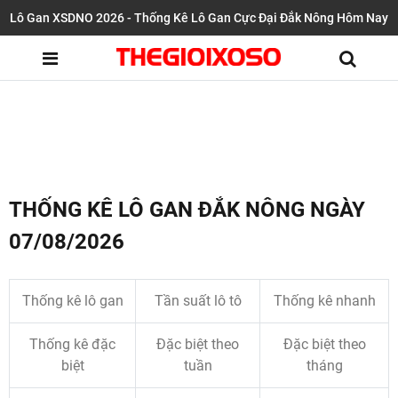
Lô Gan XSDNO 2026 - Thống Kê Lô Gan Cực Đại Đắk Nông Hôm Nay
THỐNG KÊ LÔ GAN ĐẮK NÔNG NGÀY
07/08/2026
Thống kê lô gan
Tần suất lô tô
Thống kê nhanh
Thống kê đặc
Đặc biệt theo
Đặc biệt theo
biệt
tuần
tháng