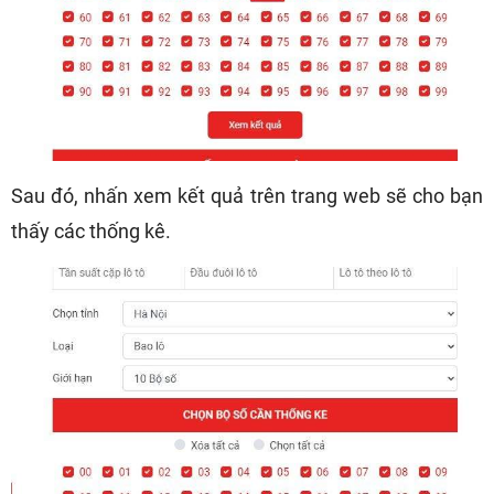
Sau đó, nhấn xem kết quả trên trang web sẽ cho bạn
thấy các thống kê.