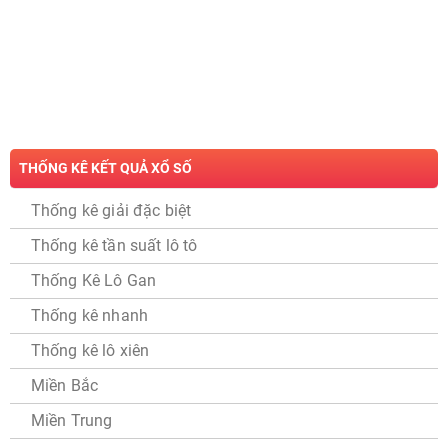
THỐNG KÊ KẾT QUẢ XỔ SỐ
Thống kê giải đặc biệt
Thống kê tần suất lô tô
Thống Kê Lô Gan
Thống kê nhanh
Thống kê lô xiên
Miền Bắc
Miền Trung