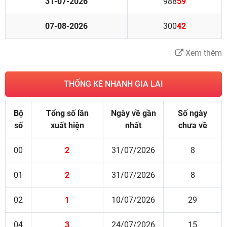
31-07-2026
988
59
07-08-2026
300
42
Xem thêm
THỐNG KÊ NHANH GIA LAI
Bộ
Tổng số lần
Ngày về gần
Số ngày
số
xuất hiện
nhất
chưa về
00
2
31/07/2026
8
01
2
31/07/2026
8
02
1
10/07/2026
29
04
3
24/07/2026
15