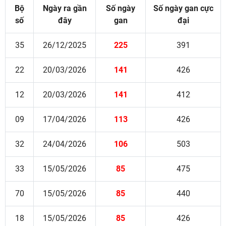
Bộ
Ngày ra gần
Số ngày
Số ngày gan cực
số
đây
gan
đại
35
26/12/2025
225
391
22
20/03/2026
141
426
12
20/03/2026
141
412
09
17/04/2026
113
426
32
24/04/2026
106
503
33
15/05/2026
85
475
70
15/05/2026
85
440
18
15/05/2026
85
426