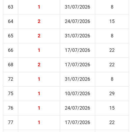
63
1
31/07/2026
8
64
2
24/07/2026
15
65
2
31/07/2026
8
66
1
17/07/2026
22
68
2
17/07/2026
22
72
1
31/07/2026
8
75
1
10/07/2026
29
76
1
24/07/2026
15
77
1
17/07/2026
22