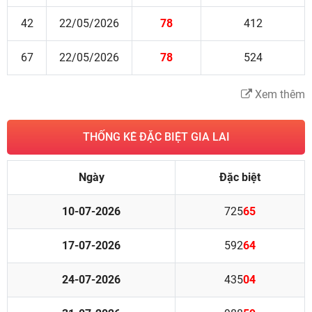
42
22/05/2026
78
412
67
22/05/2026
78
524
Xem thêm
THỐNG KÊ ĐẶC BIỆT GIA LAI
Ngày
Đặc biệt
10-07-2026
725
65
17-07-2026
592
64
24-07-2026
435
04