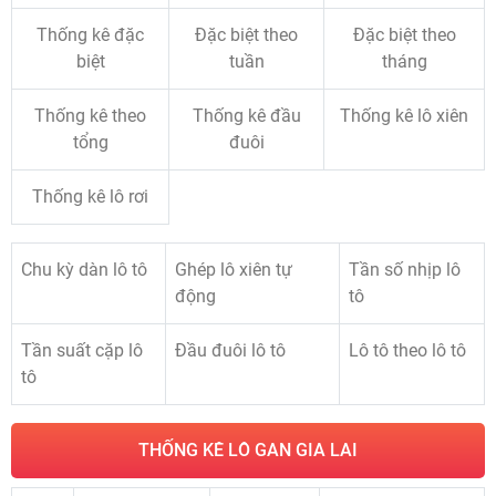
Thống kê đặc
Đặc biệt theo
Đặc biệt theo
biệt
tuần
tháng
Thống kê theo
Thống kê đầu
Thống kê lô xiên
tổng
đuôi
Thống kê lô rơi
Chu kỳ dàn lô tô
Ghép lô xiên tự
Tần số nhịp lô
động
tô
Tần suất cặp lô
Đầu đuôi lô tô
Lô tô theo lô tô
tô
THỐNG KÊ LÔ GAN GIA LAI