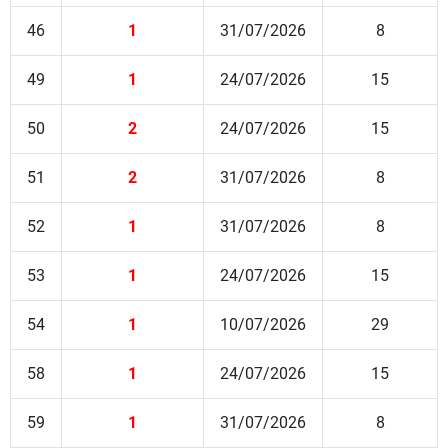
46
1
31/07/2026
8
49
1
24/07/2026
15
50
2
24/07/2026
15
51
2
31/07/2026
8
52
1
31/07/2026
8
53
1
24/07/2026
15
54
1
10/07/2026
29
58
1
24/07/2026
15
59
1
31/07/2026
8