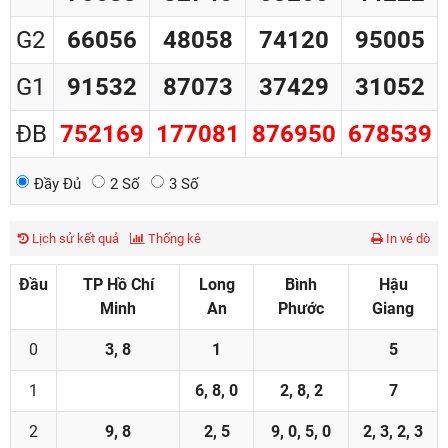
G2
66056
48058
74120
95005
G1
91532
87073
37429
31052
ĐB
752169
177081
876950
678539
Đầy Đủ
2 Số
3 Số
Lịch sử kết quả
Thống kê
In vé dò
Đầu
TP Hồ Chí
Long
Bình
Hậu
Minh
An
Phước
Giang
0
3, 8
1
5
1
6, 8, 0
2, 8, 2
7
2
9, 8
2, 5
9, 0, 5, 0
2, 3, 2, 3