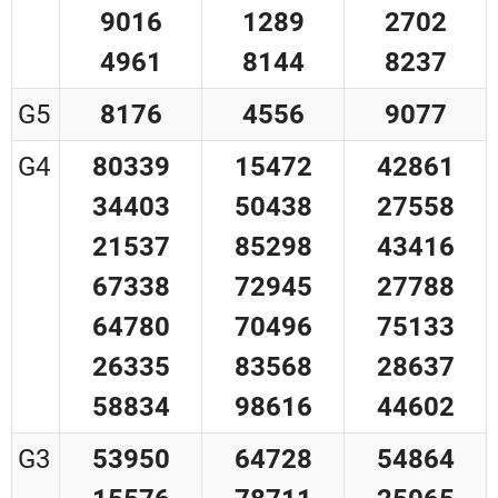
9016
1289
2702
4961
8144
8237
G5
8176
4556
9077
G4
80339
15472
42861
34403
50438
27558
21537
85298
43416
67338
72945
27788
64780
70496
75133
26335
83568
28637
58834
98616
44602
G3
53950
64728
54864