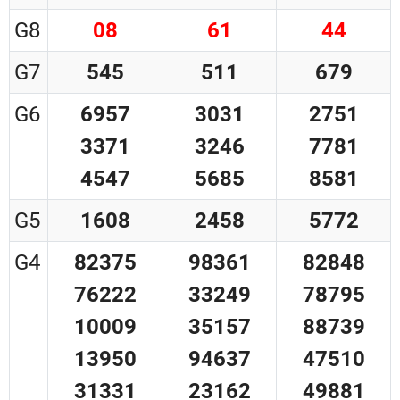
G8
08
61
44
G7
545
511
679
G6
6957
3031
2751
3371
3246
7781
4547
5685
8581
G5
1608
2458
5772
G4
82375
98361
82848
76222
33249
78795
10009
35157
88739
13950
94637
47510
31331
23162
49881