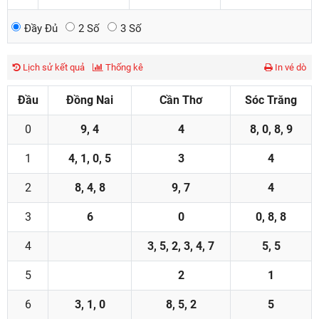
Đầy Đủ
2 Số
3 Số
Lịch sử kết quả
Thống kê
In vé dò
Đầu
Đồng Nai
Cần Thơ
Sóc Trăng
0
9, 4
4
8, 0, 8, 9
1
4, 1, 0, 5
3
4
2
8, 4, 8
9, 7
4
3
6
0
0, 8, 8
4
3, 5, 2, 3, 4, 7
5, 5
5
2
1
6
3, 1, 0
8, 5, 2
5