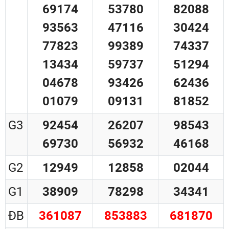
69174
53780
82088
93563
47116
30424
77823
99389
74337
13434
59737
51294
04678
93426
62436
01079
09131
81852
G3
92454
26207
98543
69730
56932
46168
G2
12949
12858
02044
G1
38909
78298
34341
ĐB
361087
853883
681870