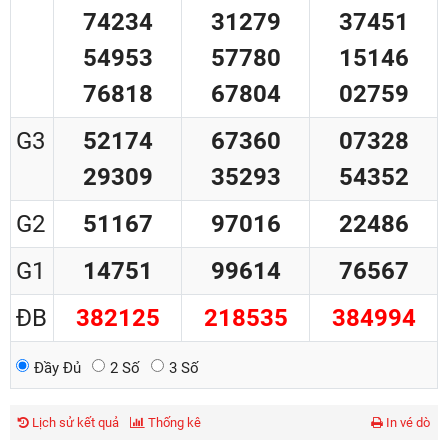
74234
31279
37451
54953
57780
15146
76818
67804
02759
G3
52174
67360
07328
29309
35293
54352
G2
51167
97016
22486
G1
14751
99614
76567
ĐB
382125
218535
384994
Đầy Đủ
2 Số
3 Số
Lịch sử kết quả
Thống kê
In vé dò