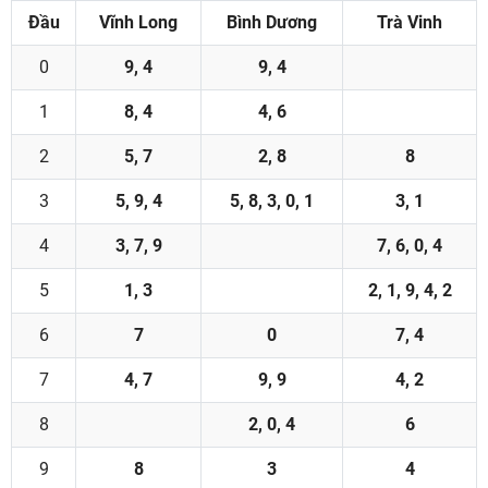
Đầu
Vĩnh Long
Bình Dương
Trà Vinh
0
9, 4
9, 4
1
8, 4
4, 6
2
5, 7
2, 8
8
3
5, 9, 4
5, 8, 3, 0, 1
3, 1
4
3, 7, 9
7, 6, 0, 4
5
1, 3
2, 1, 9, 4, 2
6
7
0
7, 4
7
4, 7
9, 9
4, 2
8
2, 0, 4
6
9
8
3
4