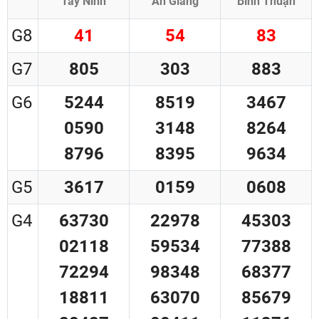
Tây Ninh
An Giang
Bình Thuận
G8
41
54
83
G7
805
303
883
G6
5244
8519
3467
0590
3148
8264
8796
8395
9634
G5
3617
0159
0608
G4
63730
22978
45303
02118
59534
77388
72294
98348
68377
18811
63070
85679