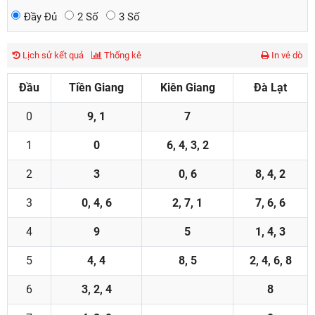
Đầy Đủ
2 Số
3 Số
Lịch sử kết quả
Thống kê
In vé dò
Đầu
Tiền Giang
Kiên Giang
Đà Lạt
0
9, 1
7
1
0
6, 4, 3, 2
2
3
0, 6
8, 4, 2
3
0, 4, 6
2, 7, 1
7, 6, 6
4
9
5
1, 4, 3
5
4, 4
8, 5
2, 4, 6, 8
6
3, 2, 4
8