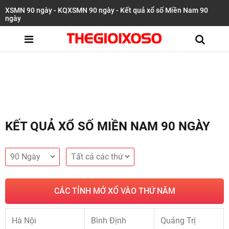
XSMN 90 ngày - KQXSMN 90 ngày - Kết quả xổ số Miền Nam 90
ngày
KẾT QUẢ XỔ SỐ MIỀN NAM 90 NGÀY
CÁC TỈNH MỞ XỔ VÀO THỨ NĂM
Hà Nội
Bình Định
Quảng Trị