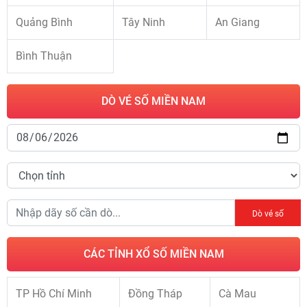
Quảng Bình
Tây Ninh
An Giang
Bình Thuận
DÒ VÉ SỐ MIỀN NAM
Dò vé số
CÁC TỈNH XỔ SỐ MIỀN NAM
TP Hồ Chí Minh
Đồng Tháp
Cà Mau