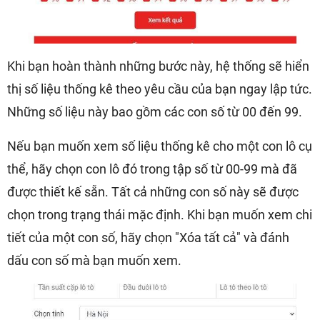
Khi bạn hoàn thành những bước này, hệ thống sẽ hiển
thị số liệu thống kê theo yêu cầu của bạn ngay lập tức.
Những số liệu này bao gồm các con số từ 00 đến 99.
Nếu bạn muốn xem số liệu thống kê cho một con lô cụ
thể, hãy chọn con lô đó trong tập số từ 00-99 mà đã
được thiết kế sẵn. Tất cả những con số này sẽ được
chọn trong trạng thái mặc định. Khi bạn muốn xem chi
tiết của một con số, hãy chọn "Xóa tất cả" và đánh
dấu con số mà bạn muốn xem.