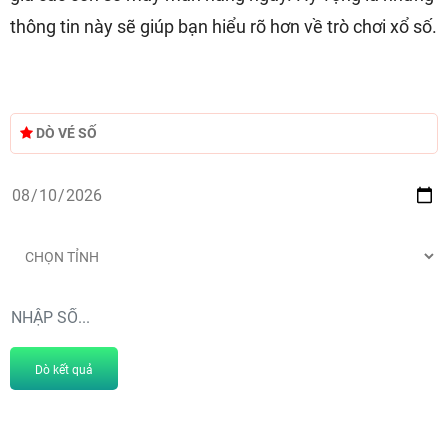
thông tin này sẽ giúp bạn hiểu rõ hơn về trò chơi xổ số.
DÒ VÉ SỐ
Dò kết quả