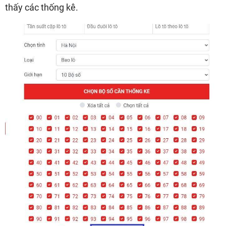
thấy các thống kê.