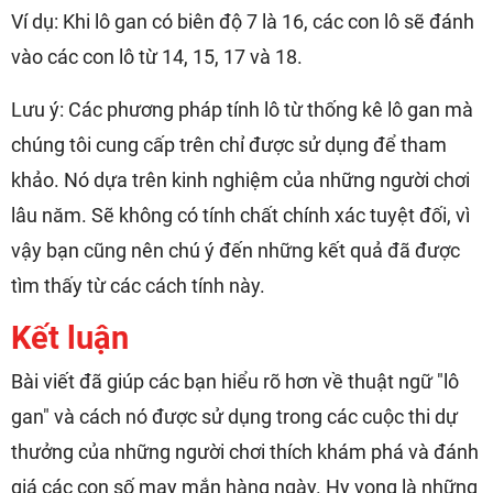
Ví dụ: Khi lô gan có biên độ 7 là 16, các con lô sẽ đánh
vào các con lô từ 14, 15, 17 và 18.
Lưu ý: Các phương pháp tính lô từ thống kê lô gan mà
chúng tôi cung cấp trên chỉ được sử dụng để tham
khảo. Nó dựa trên kinh nghiệm của những người chơi
lâu năm. Sẽ không có tính chất chính xác tuyệt đối, vì
vậy bạn cũng nên chú ý đến những kết quả đã được
tìm thấy từ các cách tính này.
Kết luận
Bài viết đã giúp các bạn hiểu rõ hơn về thuật ngữ "lô
gan" và cách nó được sử dụng trong các cuộc thi dự
thưởng của những người chơi thích khám phá và đánh
giá các con số may mắn hàng ngày. Hy vọng là những