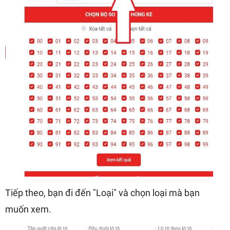
Tiếp theo, bạn đi đến "Loại" và chọn loại mà bạn
muốn xem.