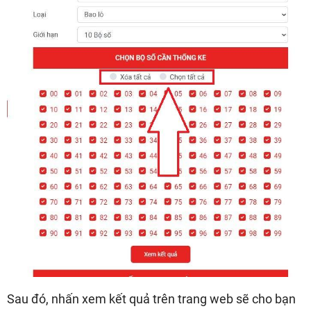
Sau đó, nhấn xem kết quả trên trang web sẽ cho bạn