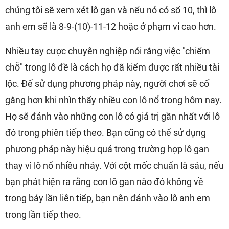
chúng tôi sẽ xem xét lô gan và nếu nó có số 10, thì lô
anh em sẽ là 8-9-(10)-11-12 hoặc ở phạm vi cao hơn.
Nhiều tay cược chuyên nghiệp nói rằng việc "chiếm
chỗ" trong lô đề là cách họ đã kiếm được rất nhiều tài
lộc. Để sử dụng phương pháp này, người chơi sẽ cố
gắng hơn khi nhìn thấy nhiều con lô nổ trong hôm nay.
Họ sẽ đánh vào những con lô có giá trị gần nhất với lô
đó trong phiên tiếp theo. Bạn cũng có thể sử dụng
phương pháp này hiệu quả trong trường hợp lô gan
thay vì lô nổ nhiều nháy. Với cột mốc chuẩn là sáu, nếu
bạn phát hiện ra rằng con lô gan nào đó không về
trong bảy lần liên tiếp, bạn nên đánh vào lô anh em
trong lần tiếp theo.