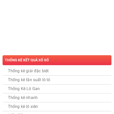
THỐNG KÊ KẾT QUẢ XỔ SỐ
Thống kê giải đặc biệt
Thống kê tần suất lô tô
Thống Kê Lô Gan
Thống kê nhanh
Thống kê lô xiên