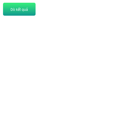
Dò kết quả