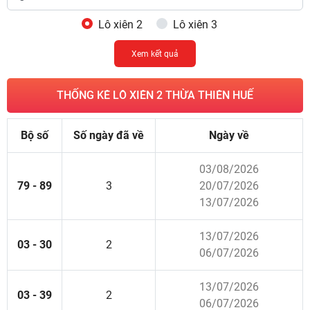
Lô xiên 2
Lô xiên 3
Xem kết quả
THỐNG KÊ LÔ XIÊN 2 THỪA THIÊN HUẾ
Bộ số
Số ngày đã về
Ngày về
03/08/2026
79 - 89
3
20/07/2026
13/07/2026
13/07/2026
03 - 30
2
06/07/2026
13/07/2026
03 - 39
2
06/07/2026