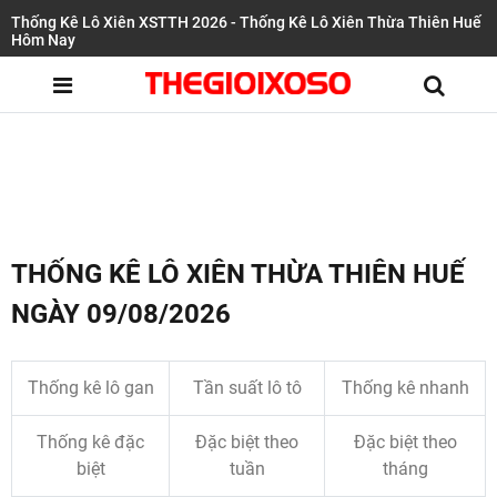
Thống Kê Lô Xiên XSTTH 2026 - Thống Kê Lô Xiên Thừa Thiên Huế
Hôm Nay
THỐNG KÊ LÔ XIÊN THỪA THIÊN HUẾ
NGÀY 09/08/2026
Thống kê lô gan
Tần suất lô tô
Thống kê nhanh
Thống kê đặc
Đặc biệt theo
Đặc biệt theo
biệt
tuần
tháng