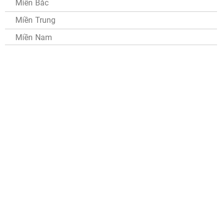
Miền Bắc
Miền Trung
Miền Nam