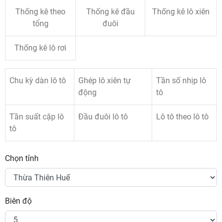
Thống kê theo
Thống kê đầu
Thống kê lô xiên
tổng
đuôi
Thống kê lô rơi
Chu kỳ dàn lô tô
Ghép lô xiên tự
Tần số nhịp lô
động
tô
Tần suất cặp lô
Đầu đuôi lô tô
Lô tô theo lô tô
tô
Chọn tỉnh
Biên độ