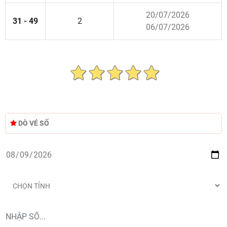
20/07/2026
31 - 49
2
06/07/2026
DÒ VÉ SỐ