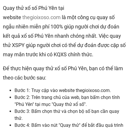
Quay thử xổ số Phú Yên tại
website
thegioixoso.com
là một công cụ quay số
ngẫu nhiên miễn phí 100% giúp người chơi dự đoán
kết quả xổ số Phú Yên nhanh chóng nhất.
Việc quay
thử XSPY giúp người chơi có thể dự đoán được cặp số
may mắn trước khi có KQXS chính thức.
Để thực hiện quay thử xổ số Phú Yên, bạn có thể làm
theo các bước sau:
Bước 1: Truy cập vào website thegioixoso.com.
Bước 2: Trên trang chủ của web, bạn bấm chọn tỉnh
"Phú Yên" tại mục "Quay thử xổ số".
Bước 3: Bấm chọn thứ và chọn bộ số bạn cần quay
thử.
Bước 4: Bấm vào nút "Quay thử" để bắt đầu quá trình