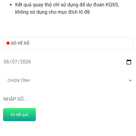
Kết quả quay thử chỉ sử dụng để dự đoán KQXS,
không sử dụng cho mục đích lô đề.
DÒ VÉ SỐ
Dò kết quả