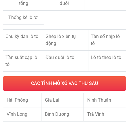
tổng
đuôi
Thống kê lô rơi
Chu kỳ dàn lô tô
Ghép lô xiên tự
Tần số nhịp lô
động
tô
Tần suất cặp lô
Đầu đuôi lô tô
Lô tô theo lô tô
tô
CÁC TỈNH MỞ XỔ VÀO THỨ SÁU
Hải Phòng
Gia Lai
Ninh Thuận
Vĩnh Long
Bình Dương
Trà Vinh