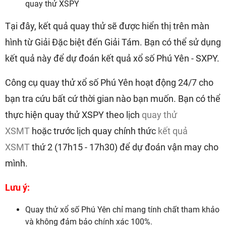
quay thử XSPY
Tại đây, kết quả quay thử sẽ được hiển thị trên màn
hình từ Giải Đặc biệt đến Giải Tám. Bạn có thể sử dụng
kết quả này để dự đoán kết quả xổ số Phú Yên - SXPY.
Công cụ quay thử xổ số Phú Yên hoạt động 24/7 cho
bạn tra cứu bất cứ thời gian nào bạn muốn. Bạn có thể
thực hiện quay thử XSPY theo lịch
quay thử
XSMT
hoặc trước lịch quay chính thức
kết quả
XSMT
thứ 2 (17h15 - 17h30) để dự đoán vận may cho
mình.
Lưu ý:
Quay thử xổ số Phú Yên chỉ mang tính chất tham khảo
và không đảm bảo chính xác 100%.