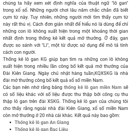
chúng ta hãy xem xét định nghĩa của thuật ngữ "lô gan"
trong xổ sổ. Những người chơi lâu năm chắc chắn đã biết
cụm từ này. Tuy nhiên, những người mới tìm thấy cụm từ
này rất thú vị. Cách đơn giản nhất để hiểu nó là dùng để chỉ
những con lô không xuất hiện trong một khoảng thời gian
nhất định trong thống kê kết quả mở thưởng. Ở đây, gan
được so sánh với "Lì", một từ được sử dụng để mô tả tính
cách con người.
Thống kê lô gan KG giúp bạn tìm ra những con lô không
xuất hiện trong nhiều lần công bố kết quả mở thưởng của
Đài Kiên Giang. Ngày chủ nhật hàng tuần,KQXSKG là nhà
đài mở thưởng công bố kết quả xổ số miền Nam.
Các bạn nên nhớ rằng bảng
thống kê lô gan miền Nam
sẽ
có số liệu khác với số liệu được thu thập bởi công cụ thu
thập lô gan trên đài XSKG. Thống kê lô gan của chúng tôi
cho thấy rằng ngoài nhà đài Kiên Giang, xổ số miền Nam
còn mở thưởng ở 20 nhà cái khác. Kết quả này bao gồm:
Thống kê lô gan An Giang
Thống kê lô gan Bạc Liêu