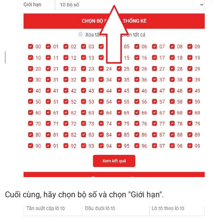
Cuối cùng, hãy chọn bộ số và chọn "Giới hạn".