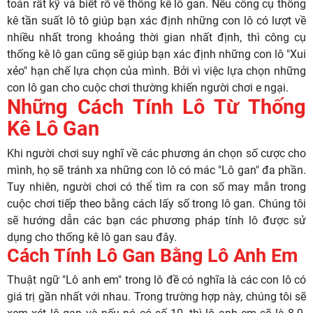
toán rất kỹ và biết rõ về thống kê lô gan. Nếu công cụ thống
kê tần suất lô tô giúp bạn xác định những con lô có lượt về
nhiều nhất trong khoảng thời gian nhất định, thì công cụ
thống kê lô gan cũng sẽ giúp bạn xác định những con lô "Xui
xẻo" hạn chế lựa chọn của mình. Bởi vì việc lựa chọn những
con lô gan cho cuộc chơi thường khiến người chơi e ngại.
Những Cách Tính Lô Từ Thống
Kê Lô Gan
Khi người chơi suy nghĩ về các phương án chọn số cược cho
mình, họ sẽ tránh xa những con lô có mác "Lô gan" đa phần.
Tuy nhiên, người chơi có thể tìm ra con số may mắn trong
cuộc chơi tiếp theo bằng cách lấy số trong lô gan. Chúng tôi
sẽ hướng dẫn các bạn các phương pháp tính lô được sử
dụng cho thống kê lô gan sau đây.
Cách Tính Lô Gan Bằng Lô Anh Em
Thuật ngữ "Lô anh em" trong lô đề có nghĩa là các con lô có
giá trị gần nhất với nhau. Trong trường hợp này, chúng tôi sẽ