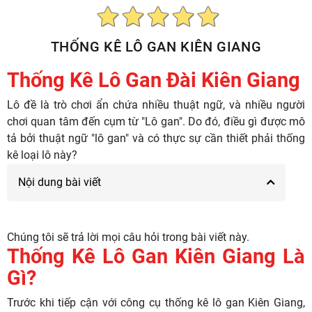
THỐNG KÊ LÔ GAN KIÊN GIANG
Thống Kê Lô Gan Đài Kiên Giang
Lô đề là trò chơi ẩn chứa nhiều thuật ngữ, và nhiều người
chơi quan tâm đến cụm từ "Lô gan". Do đó, điều gì được mô
tả bởi thuật ngữ "lô gan" và có thực sự cần thiết phải thống
kê loại lô này?
Nội dung bài viết
Chúng tôi sẽ trả lời mọi câu hỏi trong bài viết này.
Thống Kê Lô Gan Kiên Giang Là
Gì?
Trước khi tiếp cận với công cụ thống kê lô gan Kiên Giang,