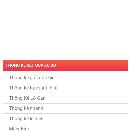
THỐNG KÊ KẾT QUẢ XỔ SỐ
Thống kê giải đặc biệt
Thống kê tần suất lô tô
Thống Kê Lô Gan
Thống kê nhanh
Thống kê lô xiên
Miền Bắc