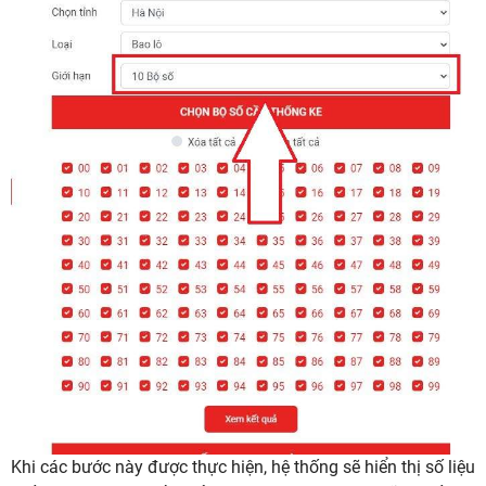
Khi các bước này được thực hiện, hệ thống sẽ hiển thị số liệu