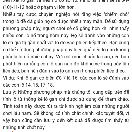
xem xét lô gan và nếu nó có số 10, thì lô anh em sẽ là 8-9-
(10)-11-12 hoặc ở phạm vi lớn hơn.
Nhiều tay cược chuyên nghiệp nói rằng việc "chiếm chỗ"
trong lô đề đã giúp họ có được nhiều may mắn. Để sử dụng
phương pháp này, người chơi sẽ cố gắng hơn khi nhìn thấy
nhiều con lô nổ trong hôm nay. Họ sẽ đánh vào những con
lô có giá trị gần nhất với lô đó vào phiên tiếp theo. Bạn cũng
có thể sử dụng phương pháp này hiệu quả nếu lô gan không
phải là lô nổ nhiều nháy. Với cột mốc chuẩn là sáu, nếu bạn
phát hiện ra rằng con lô gan nào đó không về trong bảy lần
liên tiếp, bạn nên đánh vào lô anh em trong phiên tiếp theo.
Ví dụ: Khi lô gan có biên độ 7 là 16, các con lô sẽ đánh vào
các con lô 14, 15, 17, 18.
Lưu ý: Những phương pháp mà chúng tôi cung cấp trên để
tính lô từ thống kê lô gan chỉ được sử dụng để tham khảo.
Tính toán này được rút ra từ kinh nghiệm của những người
chơi lâu năm. Sẽ không có tính chất chính xác tuyệt đối, vì
vậy bạn cũng cần lưu ý đến kết quả đã được tìm thấy từ
những tính chất này.