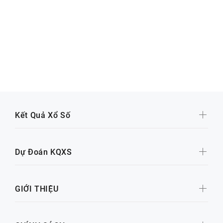
Kết Quả Xổ Số
Dự Đoán KQXS
GIỚI THIỆU