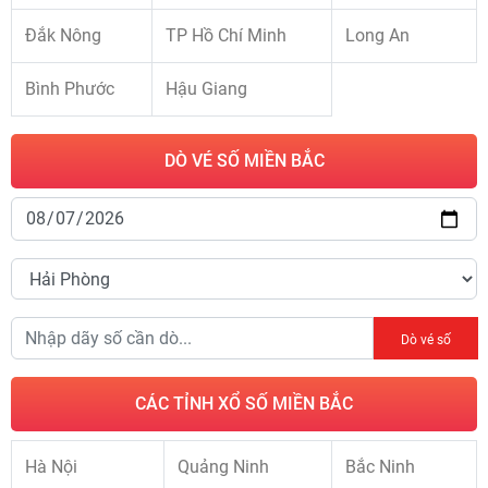
Đắk Nông
TP Hồ Chí Minh
Long An
Bình Phước
Hậu Giang
DÒ VÉ SỐ MIỀN BẮC
Dò vé số
CÁC TỈNH XỔ SỐ MIỀN BẮC
Hà Nội
Quảng Ninh
Bắc Ninh