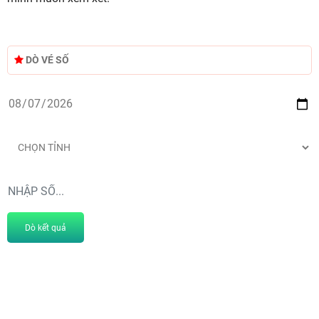
DÒ VÉ SỐ
Dò kết quả