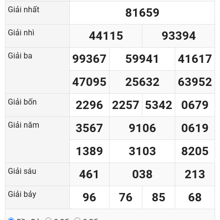
Giải nhất
81659
Giải nhì
44115
93394
Giải ba
99367
59941
41617
47095
25632
63952
Giải bốn
2296
2257
5342
0679
Giải năm
3567
9106
0619
1389
3103
8205
Giải sáu
461
038
213
Giải bảy
96
76
85
68