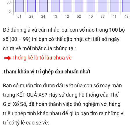
Để đánh giá và cân nhắc loại con số nào trong 100 bộ
số (00 – 99) thì bạn có thể cập nhật chi tiết số ngày
chưa về mới nhất của chúng tại:
Thống kê lô tô lâu chưa về
Tham khảo vị trí ghép cầu chuẩn nhất
Bạn có muốn tìm được dấu vết của con số may mắn
trong KẾT QUẢ XS? Hãy sử dụng hệ thống của Thế
Giới Xổ Số, đã hoàn thành việc thử nghiệm với hàng
triệu phép tính khác nhau để giúp bạn tìm ra những vị
trí có tỷ lệ cao sẽ về.