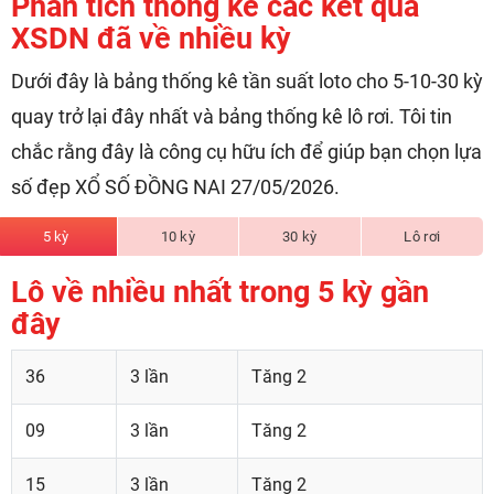
Phân tích thống kê các kết quả
XSDN đã về nhiều kỳ
Dưới đây là bảng thống kê tần suất loto cho 5-10-30 kỳ
quay trở lại đây nhất và bảng thống kê lô rơi. Tôi tin
chắc rằng đây là công cụ hữu ích để giúp bạn chọn lựa
số đẹp XỔ SỐ ĐỒNG NAI 27/05/2026.
5 kỳ
10 kỳ
30 kỳ
Lô rơi
Lô về nhiều nhất trong 5 kỳ gần
đây
36
3 lần
Tăng 2
09
3 lần
Tăng 2
15
3 lần
Tăng 2