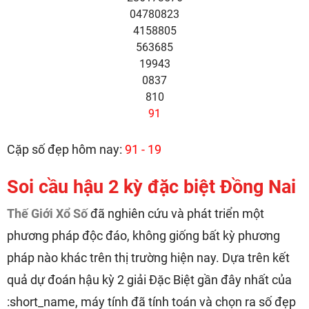
04780823
4158805
563685
19943
0837
810
91
Cặp số đẹp hôm nay:
91 - 19
Soi cầu hậu 2 kỳ đặc biệt Đồng Nai
Thế Giới Xổ Số
đã nghiên cứu và phát triển một
phương pháp độc đáo, không giống bất kỳ phương
pháp nào khác trên thị trường hiện nay. Dựa trên kết
quả dự đoán hậu kỳ 2 giải Đặc Biệt gần đây nhất của
:short_name, máy tính đã tính toán và chọn ra số đẹp