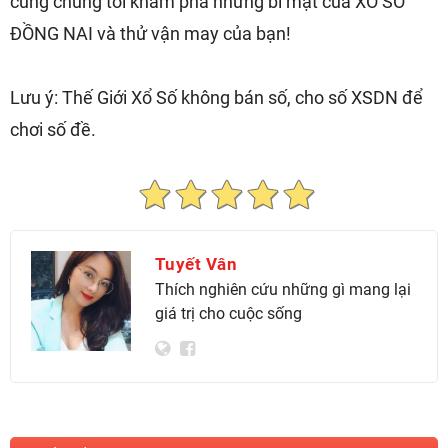
cùng chúng tôi khám phá những bí mật của XỔ SỐ
ĐỒNG NAI và thử vận may của bạn!
Lưu ý: Thế Giới Xổ Số không bán số, cho số XSDN để
chơi số đề.
Tuyết Vân
Thích nghiên cứu những gì mang lại
giá trị cho cuộc sống