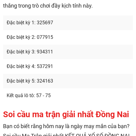
thắng trong trò chơi đầy kịch tính này.
Đặc biệt kỳ 1:
325697
Đặc biệt kỳ 2:
077915
Đặc biệt kỳ 3:
934311
Đặc biệt kỳ 4:
537291
Đặc biệt kỳ 5:
324163
Kết quả lô tô:
57 - 75
Soi cầu ma trận giải nhất Đồng Nai
Bạn có biết rằng hôm nay là ngày may mắn của bạn?
Soi cầu Ma Trận giải nhất KẾT QUẢ XỔ SỐ ĐỒNG NAI