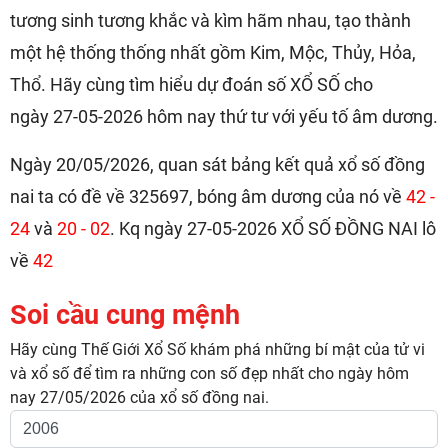
tương sinh tương khắc và kìm hãm nhau, tạo thành
một hệ thống thống nhất gồm Kim, Mộc, Thủy, Hỏa,
Thổ. Hãy cùng tìm hiểu dự đoán số XỔ SỐ cho
ngày 27-05-2026 hôm nay thứ tư với yếu tố âm dương.
Ngày 20/05/2026, quan sát bảng kết quả xổ số đồng
nai ta có đề về 325697, bóng âm dương của nó về
42 -
24
và
20 - 02
. Kq ngày 27-05-2026 XỔ SỐ ĐỒNG NAI lô
về
42
Soi cầu cung mệnh
Hãy cùng Thế Giới Xổ Số khám phá những bí mật của tử vi
và xổ số để tìm ra những con số đẹp nhất cho ngày hôm
nay 27/05/2026 của xổ số đồng nai.