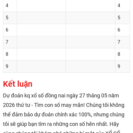
4
4
5
5
6
6
7
7
8
8
9
9
Kết luận
Dự đoán kq xổ số đồng nai ngày 27 tháng 05 năm
2026 thứ tư - Tìm con số may mắn! Chúng tôi không
thể đảm bảo dự đoán chính xác 100%, nhưng chúng
tôi sẽ giúp bạn tìm ra những con số hên nhất. Hãy