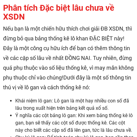
Phân tích Đặc biệt lâu chưa về
XSDN
Nếu bạn là một chiến hữu thích chơi giải ĐB XSDN, thì
đừng bỏ qua bảng thống kê lô khan ĐẶC BIỆT này!
Đây là một công cụ hữu ích để bạn có thêm thông tin
về các cặp số lâu về nhất ĐỒNG NAI. Tuy nhiên, đừng
quá phụ thuộc vào số liệu thống kê, vì may mắn không
phụ thuộc chỉ vào chúng!Dưới đây là một số thông tin
thú vị về lô gan và cách thống kê nó:
Khái niệm lô gan: Lô gan là một hay nhiều con số đã
lâu trong xuất hiện trên bảng kết quả xổ số.
Ý nghĩa các cột bảng lô gan: Khi xem bảng thống kê lô
gan, bạn sẽ thấy các cột số được thống kê. Các cột
này cho biết các cặp số đã lên gan, tức là lâu chưa về.