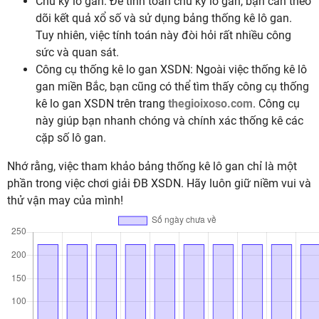
Chu kỳ lô gan: Để tính toán chu kỳ lô gan, bạn cần theo
dõi kết quả xổ số và sử dụng bảng thống kê lô gan.
Tuy nhiên, việc tính toán này đòi hỏi rất nhiều công
sức và quan sát.
Công cụ thống kê lo gan XSDN: Ngoài việc thống kê lô
gan miền Bắc, bạn cũng có thể tìm thấy công cụ thống
kê lo gan XSDN trên trang
thegioixoso.com
. Công cụ
này giúp bạn nhanh chóng và chính xác thống kê các
cặp số lô gan.
Nhớ rằng, việc tham khảo bảng thống kê lô gan chỉ là một
phần trong việc chơi giải ĐB XSDN. Hãy luôn giữ niềm vui và
thử vận may của mình!