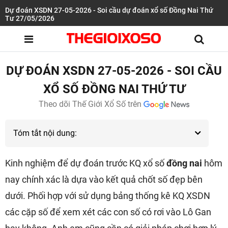
Dự đoán XSDN 27-05-2026 - Soi cầu dự đoán xổ số Đồng Nai Thứ
Tư 27/05/2026
DỰ ĐOÁN XSDN 27-05-2026 - SOI CẦU
XỔ SỐ ĐỒNG NAI THỨ TƯ
Theo dõi Thế Giới Xổ Số trên
Tóm tắt nội dung:
Kinh nghiệm để dự đoán trước KQ xổ số
đồng nai
hôm
nay chính xác là dựa vào kết quả chốt số đẹp bên
dưới. Phối hợp với sử dụng bảng thống kê KQ XSDN
các cặp số để xem xét các con số có rơi vào Lô Gan