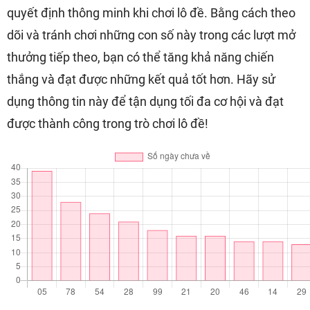
quyết định thông minh khi chơi lô đề. Bằng cách theo
dõi và tránh chơi những con số này trong các lượt mở
thưởng tiếp theo, bạn có thể tăng khả năng chiến
thắng và đạt được những kết quả tốt hơn. Hãy sử
dụng thông tin này để tận dụng tối đa cơ hội và đạt
được thành công trong trò chơi lô đề!