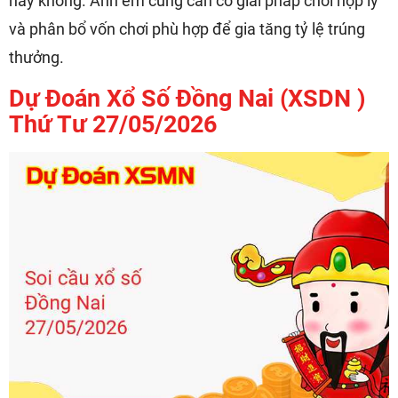
hay không. Anh em cũng cần có giải pháp chơi hợp lý
và phân bổ vốn chơi phù hợp để gia tăng tỷ lệ trúng
thưởng.
Dự Đoán Xổ Số Đồng Nai (XSDN )
Thứ Tư 27/05/2026