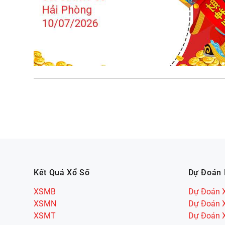
Kết Quả Xổ Số
Dự Đoán
XSMB
Dự Đoán
XSMN
Dự Đoán
XSMT
Dự Đoán