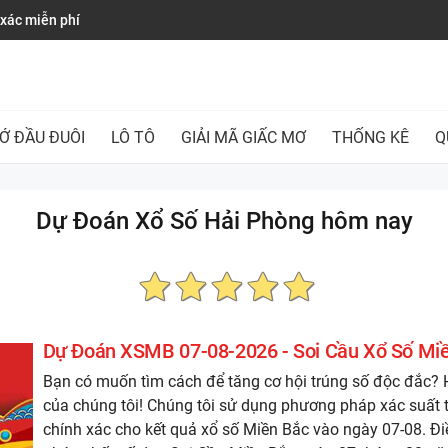
 xác miễn phí
Ớ ĐẦU ĐUÔI
LÔ TÔ
GIẢI MÃ GIẤC MƠ
THỐNG KÊ
Q
Dự Đoán Xổ Số Hải Phòng hôm nay
Dự Đoán XSMB 07-08-2026 - Soi Cầu Xổ Số Mi
Bạn có muốn tìm cách để tăng cơ hội trúng số độc đắc?
của chúng tôi! Chúng tôi sử dụng phương pháp xác suất t
chính xác cho kết quả xổ số Miền Bắc vào ngày 07-08. Đi