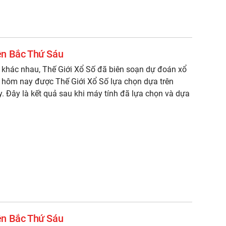
ền Bắc Thứ Sáu
khác nhau, Thế Giới Xổ Số đã biên soạn dự đoán xổ
t hôm nay được Thế Giới Xổ Số lựa chọn dựa trên
. Đây là kết quả sau khi máy tính đã lựa chọn và dựa
ền Bắc Thứ Sáu