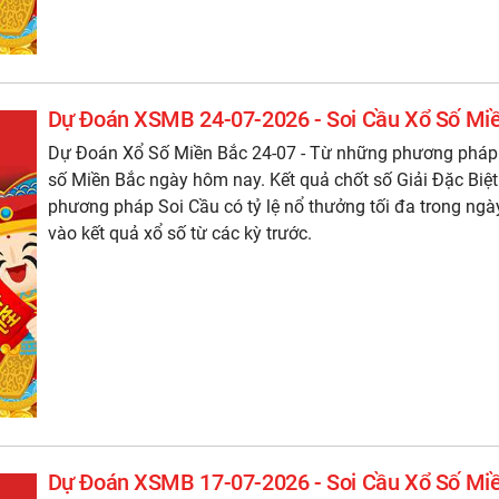
Dự Đoán XSMB 24-07-2026 - Soi Cầu Xổ Số Mi
Dự Đoán Xổ Số Miền Bắc 24-07 - Từ những phương pháp 
số Miền Bắc ngày hôm nay. Kết quả chốt số Giải Đặc Biệ
phương pháp Soi Cầu có tỷ lệ nổ thưởng tối đa trong ngày
vào kết quả xổ số từ các kỳ trước.
Dự Đoán XSMB 17-07-2026 - Soi Cầu Xổ Số Mi