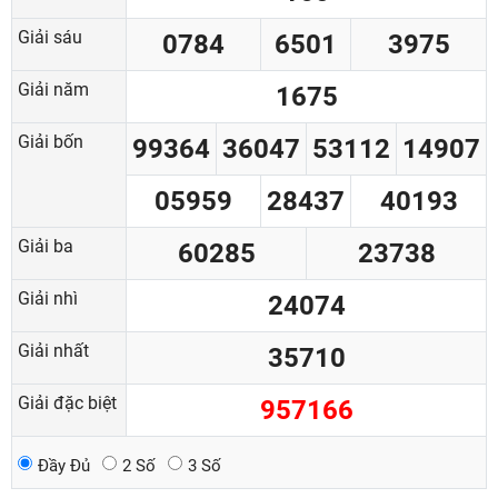
Giải sáu
0784
6501
3975
Giải năm
1675
Giải bốn
99364
36047
53112
14907
05959
28437
40193
Giải ba
60285
23738
Giải nhì
24074
Giải nhất
35710
Giải đặc biệt
957166
Đầy Đủ
2 Số
3 Số