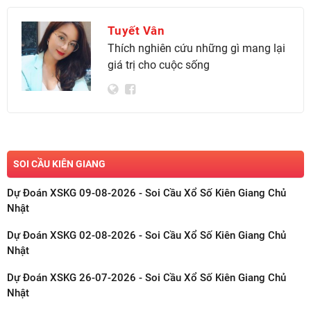
Tuyết Vân
Thích nghiên cứu những gì mang lại
giá trị cho cuộc sống
SOI CẦU KIÊN GIANG
Dự Đoán XSKG 09-08-2026 - Soi Cầu Xổ Số Kiên Giang Chủ
Nhật
Dự Đoán XSKG 02-08-2026 - Soi Cầu Xổ Số Kiên Giang Chủ
Nhật
Dự Đoán XSKG 26-07-2026 - Soi Cầu Xổ Số Kiên Giang Chủ
Nhật