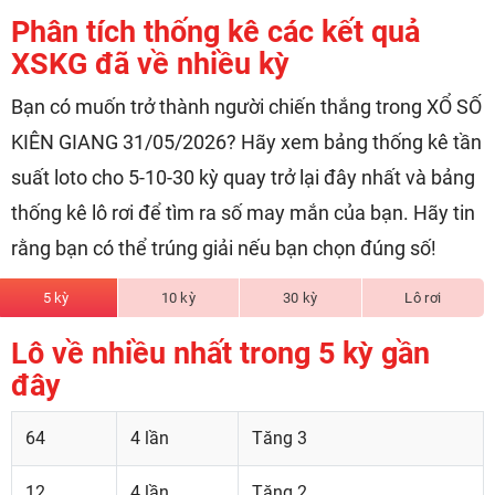
Phân tích thống kê các kết quả
XSKG đã về nhiều kỳ
Bạn có muốn trở thành người chiến thắng trong XỔ SỐ
KIÊN GIANG 31/05/2026? Hãy xem bảng thống kê tần
suất loto cho 5-10-30 kỳ quay trở lại đây nhất và bảng
thống kê lô rơi để tìm ra số may mắn của bạn. Hãy tin
rằng bạn có thể trúng giải nếu bạn chọn đúng số!
5 kỳ
10 kỳ
30 kỳ
Lô rơi
Lô về nhiều nhất trong 5 kỳ gần
đây
64
4 lần
Tăng 3
12
4 lần
Tăng 2