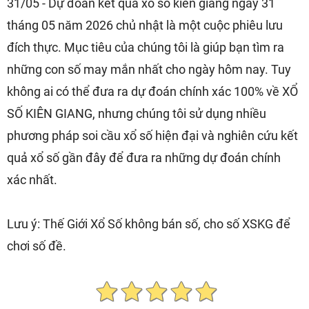
31/05 - Dự đoán kết quả xổ số kiên giang ngày 31
tháng 05 năm 2026 chủ nhật là một cuộc phiêu lưu
đích thực. Mục tiêu của chúng tôi là giúp bạn tìm ra
những con số may mắn nhất cho ngày hôm nay. Tuy
không ai có thể đưa ra dự đoán chính xác 100% về XỔ
SỐ KIÊN GIANG, nhưng chúng tôi sử dụng nhiều
phương pháp soi cầu xổ số hiện đại và nghiên cứu kết
quả xổ số gần đây để đưa ra những dự đoán chính
xác nhất.
Lưu ý: Thế Giới Xổ Số không bán số, cho số XSKG để
chơi số đề.