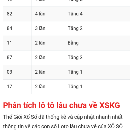
82
4 lần
Tăng 4
84
3 lần
Tăng 2
11
2 lần
Bằng
87
2 lần
Tăng 2
03
2 lần
Tăng 1
17
2 lần
Tăng 1
Phân tích lô tô lâu chưa về XSKG
Thế Giới Xổ Số đã thống kê và cập nhật nhanh nhất
thông tin về các con số Loto lâu chưa về của XỔ SỐ