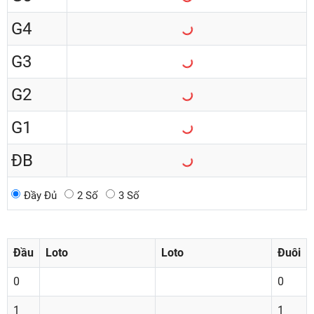
G4
G3
G2
G1
ĐB
Đầy Đủ
2 Số
3 Số
Đầu
Loto
Loto
Đuôi
0
0
1
1