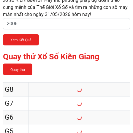
xổ số KIÊN GIANG? Hãy thử phương pháp dự đoán theo
cung mệnh của Thế Giới Xổ Số và tìm ra những con số may
mắn nhất cho ngày 31/05/2026 hôm nay!
Xem Kết Quả
Quay thử Xổ Số Kiên Giang
Quay thử
G8
G7
G6
G5