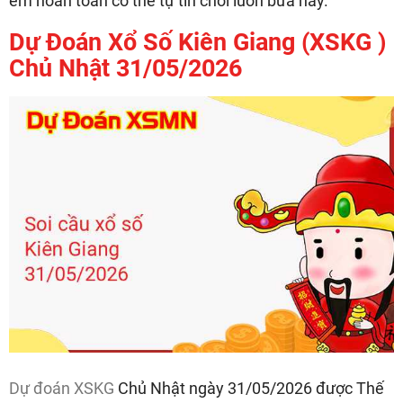
em hoàn toàn có thể tự tin chơi luôn bữa nay.
Dự Đoán Xổ Số Kiên Giang (XSKG )
Chủ Nhật 31/05/2026
Dự đoán XSKG
Chủ Nhật ngày 31/05/2026 được Thế