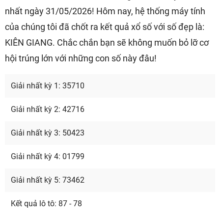
nhất ngày 31/05/2026! Hôm nay, hệ thống máy tính
của chúng tôi đã chốt ra kết quả xổ số với số đẹp là:
KIÊN GIANG. Chắc chắn bạn sẽ không muốn bỏ lỡ cơ
hội trúng lớn với những con số này đâu!
Giải nhất kỳ 1:
35710
Giải nhất kỳ 2:
42716
Giải nhất kỳ 3:
50423
Giải nhất kỳ 4:
01799
Giải nhất kỳ 5:
73462
Kết quả lô tô:
87 - 78