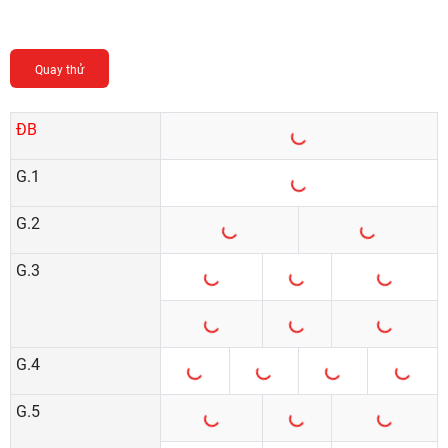
Quay thử
ĐB
G.1
G.2
G.3
G.4
G.5