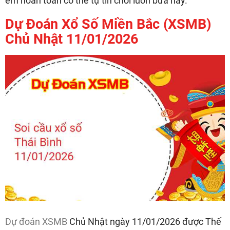
em hoàn toàn có thể tự tin chơi luôn bữa nay.
Dự Đoán Xổ Số Miền Bắc (XSMB)
Chủ Nhật 11/01/2026
Dự đoán XSMB
Chủ Nhật ngày 11/01/2026 được Thế