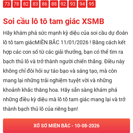
73
78
82
83
86
88
92
93
94
95
Soi cầu lô tô tam giác XSMB
Hãy khám phá sức mạnh kỳ diệu của soi cầu dự đoán
lô tô tam giácMIỀN BẮC 11/01/2026 ! Bằng cách kết
hợp các con số từ các giải thưởng, bạn có thể tìm ra
bạch thủ lô và trở thành người chiến thắng. Điều này
không chỉ đòi hỏi sự táo bạo và sáng tạo, mà còn
mang lại những trải nghiệm tuyệt vời và những
khoảnh khắc thăng hoa. Hãy sẵn sàng khám phá
những điều kỳ diệu mà lô tô tam giác mang lại và trở
thành bạch thủ lô của riêng bạn!
XỔ SỐ MIỀN BẮC - 10-08-2026