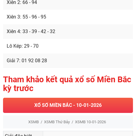
Xiên 2: 66 - 94
Xiên 3: 55 - 96 - 95
Xiên 4: 33 - 39 - 42 - 32
Lô Kép: 29 - 70
Giải 7: 01 92 08 28
Tham khảo kết quả xổ số Miền Bắc
kỳ trước
XỔ SỐ MIỀN BẮC - 10-01-2026
XSMB
XSMB Thứ Bảy
XSMB 10-01-2026