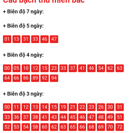
Cầu bạch thủ miền bắc
Lô tô kỳ trước:
86
–> Lô tô kỳ này có khả năng:
72
,
46
+ Biên độ 7 ngày:
Lô tô kỳ trước:
45
–> Lô tô kỳ này có khả năng:
19
,
37
Lô tô kỳ trước:
13
–> Lô tô kỳ này có khả năng:
19
,
08
+ Biên độ 5 ngày:
01
13
31
33
46
47
+ Biên độ 4 ngày:
00
05
10
12
15
23
33
37
41
46
54
62
63
64
66
86
89
92
94
+ Biên độ 3 ngày:
00
11
12
13
14
15
19
21
22
23
26
30
31
33
36
37
38
41
43
44
45
46
47
48
49
51
52
53
54
58
60
62
63
65
66
68
69
70
72