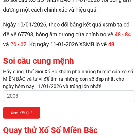
dương một cách chính xác và hiệu quả.
Ngày 10/01/2026, theo dõi bảng kết quả xsmb ta có
đề về 67793, bóng âm dương của chính nó về
48 - 84
và
26 - 62
. Kq ngày 11-01-2026 XSMB lô về
48
Soi cầu cung mệnh
Hãy cùng Thế Giới Xổ Số khám phá những bí mật của xổ số
MIỀN BẮC và tử vi để tìm ra những con số đẹp nhất cho
ngày hôm nay 11/01/2026 và trúng lớn nhất!
Xem Kết Quả
Quay thử Xổ Số Miền Bắc