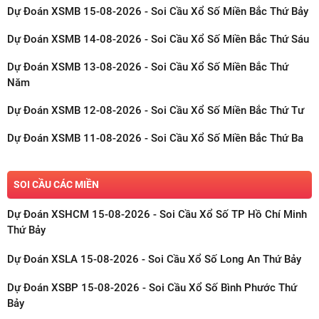
Dự Đoán XSMB 15-08-2026 - Soi Cầu Xổ Số Miền Bắc Thứ Bảy
Dự Đoán XSMB 14-08-2026 - Soi Cầu Xổ Số Miền Bắc Thứ Sáu
Dự Đoán XSMB 13-08-2026 - Soi Cầu Xổ Số Miền Bắc Thứ
Năm
Dự Đoán XSMB 12-08-2026 - Soi Cầu Xổ Số Miền Bắc Thứ Tư
Dự Đoán XSMB 11-08-2026 - Soi Cầu Xổ Số Miền Bắc Thứ Ba
SOI CẦU CÁC MIỀN
Dự Đoán XSHCM 15-08-2026 - Soi Cầu Xổ Số TP Hồ Chí Minh
Thứ Bảy
Dự Đoán XSLA 15-08-2026 - Soi Cầu Xổ Số Long An Thứ Bảy
Dự Đoán XSBP 15-08-2026 - Soi Cầu Xổ Số Bình Phước Thứ
Bảy