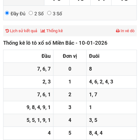
Đầy Đủ
2 Số
3 Số
Lịch sử kết quả
Thống kê
In vé dò
Thống kê lô tô xổ số Miền Bắc - 10-01-2026
Đầu
Đơn vị
Đuôi
7, 6, 7
0
8
2, 3
1
4, 6, 2, 4, 3
7, 6, 1
2
1, 7
9, 8, 4, 9, 1
3
1
5, 5, 1, 9, 1
4
3, 5
4
5
8, 4, 4