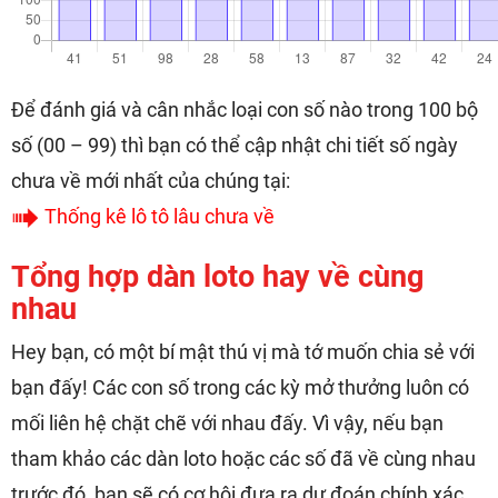
Để đánh giá và cân nhắc loại con số nào trong 100 bộ
số (00 – 99) thì bạn có thể cập nhật chi tiết số ngày
chưa về mới nhất của chúng tại:
Thống kê lô tô lâu chưa về
Tổng hợp dàn loto hay về cùng
nhau
Hey bạn, có một bí mật thú vị mà tớ muốn chia sẻ với
bạn đấy! Các con số trong các kỳ mở thưởng luôn có
mối liên hệ chặt chẽ với nhau đấy. Vì vậy, nếu bạn
tham khảo các dàn loto hoặc các số đã về cùng nhau
trước đó, bạn sẽ có cơ hội đưa ra dự đoán chính xác