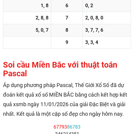
1, 8
6
0, 2
2, 8, 8
7
2, 0, 8, 0
5, 0, 7
8
3, 7, 7, 6
9
3, 3, 4
Soi cầu Miền Bắc với thuật toán
Pascal
Áp dụng phương pháp Pascal, Thế Giới Xổ Số đã dự
đoán kết quả xổ số MIỀN BẮC bằng cách kết hợp kết
quả xsmb ngày 11/01/2026 của giải Đặc Biệt và giải
nhất. Kết quả là một cặp số đẹp cho ngày hôm nay.
67793
86783