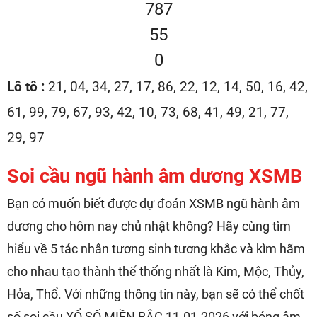
7
8
7
5
5
0
Lô tô :
21
,
04
,
34
,
27
,
17
,
86
,
22
,
12
,
14
,
50
,
16
,
42
,
61
,
99
,
79
,
67
,
93
,
42
,
10
,
73
,
68
,
41
,
49
,
21
,
77
,
29
,
97
Soi cầu ngũ hành âm dương XSMB
Bạn có muốn biết được dự đoán XSMB ngũ hành âm
dương cho hôm nay chủ nhật không? Hãy cùng tìm
hiểu về 5 tác nhân tương sinh tương khắc và kìm hãm
cho nhau tạo thành thể thống nhất là Kim, Mộc, Thủy,
Hỏa, Thổ. Với những thông tin này, bạn sẽ có thể chốt
số soi cầu XỔ SỐ MIỀN BẮC 11-01-2026 với bóng âm