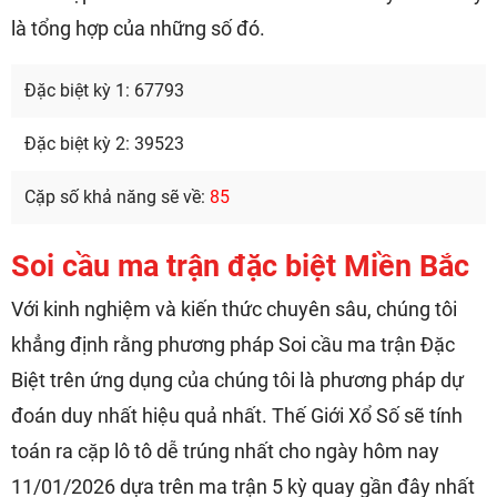
là tổng hợp của những số đó.
Đặc biệt kỳ 1: 67793
Đặc biệt kỳ 2: 39523
Cặp số khả năng sẽ về:
85
Soi cầu ma trận đặc biệt Miền Bắc
Với kinh nghiệm và kiến thức chuyên sâu, chúng tôi
khẳng định rằng phương pháp Soi cầu ma trận Đặc
Biệt trên ứng dụng của chúng tôi là phương pháp dự
đoán duy nhất hiệu quả nhất. Thế Giới Xổ Số sẽ tính
toán ra cặp lô tô dễ trúng nhất cho ngày hôm nay
11/01/2026 dựa trên ma trận 5 kỳ quay gần đây nhất