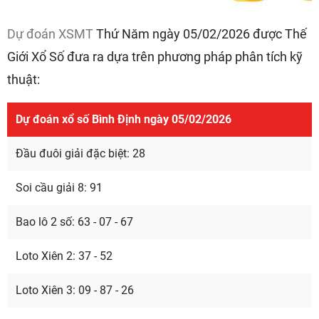
Dự đoán XSMT
Thứ Năm ngày 05/02/2026 được Thế
Giới Xổ Số đưa ra dựa trên phương pháp phân tích kỹ
thuật:
Dự đoán xổ số Bình Định ngày 05/02/2026
Đầu đuôi giải đặc biệt: 28
Soi cầu giải 8: 91
Bao lô 2 số: 63 - 07 - 67
Loto Xiên 2: 37 - 52
Loto Xiên 3: 09 - 87 - 26