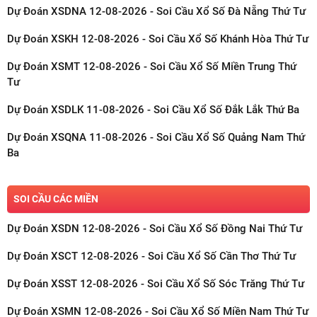
Dự Đoán XSDNA 12-08-2026 - Soi Cầu Xổ Số Đà Nẵng Thứ Tư
Dự Đoán XSKH 12-08-2026 - Soi Cầu Xổ Số Khánh Hòa Thứ Tư
Dự Đoán XSMT 12-08-2026 - Soi Cầu Xổ Số Miền Trung Thứ
Tư
Dự Đoán XSDLK 11-08-2026 - Soi Cầu Xổ Số Đắk Lắk Thứ Ba
Dự Đoán XSQNA 11-08-2026 - Soi Cầu Xổ Số Quảng Nam Thứ
Ba
SOI CẦU CÁC MIỀN
Dự Đoán XSDN 12-08-2026 - Soi Cầu Xổ Số Đồng Nai Thứ Tư
Dự Đoán XSCT 12-08-2026 - Soi Cầu Xổ Số Cần Thơ Thứ Tư
Dự Đoán XSST 12-08-2026 - Soi Cầu Xổ Số Sóc Trăng Thứ Tư
Dự Đoán XSMN 12-08-2026 - Soi Cầu Xổ Số Miền Nam Thứ Tư