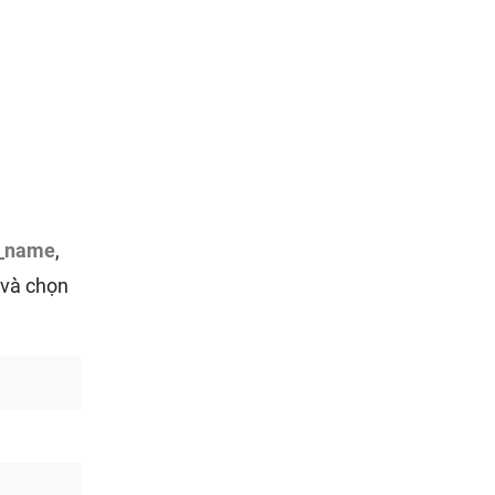
_name
,
 và chọn