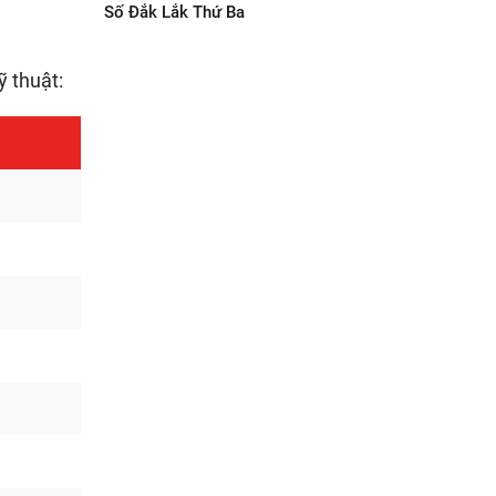
Số Đắk Lắk Thứ Ba
 thuật: