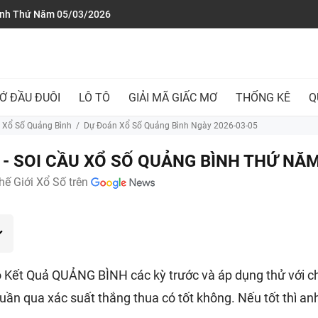
Bình Thứ Năm 05/03/2026
Ớ ĐẦU ĐUÔI
LÔ TÔ
GIẢI MÃ GIẤC MƠ
THỐNG KÊ
Q
 Xổ Số Quảng Bình
Dự Đoán Xổ Số Quảng Bình Ngày 2026-03-05
 - SOI CẦU XỔ SỐ QUẢNG BÌNH THỨ NĂ
hế Giới Xổ Số trên
ào Kết Quả QUẢNG BÌNH các kỳ trước và áp dụng thử với c
tuần qua xác suất thắng thua có tốt không. Nếu tốt thì a