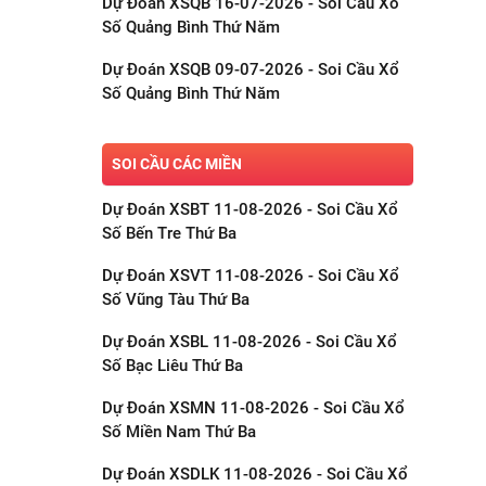
Dự Đoán XSQB 16-07-2026 - Soi Cầu Xổ
Số Quảng Bình Thứ Năm
Dự Đoán XSQB 09-07-2026 - Soi Cầu Xổ
Số Quảng Bình Thứ Năm
SOI CẦU CÁC MIỀN
Dự Đoán XSBT 11-08-2026 - Soi Cầu Xổ
Số Bến Tre Thứ Ba
Dự Đoán XSVT 11-08-2026 - Soi Cầu Xổ
Số Vũng Tàu Thứ Ba
Dự Đoán XSBL 11-08-2026 - Soi Cầu Xổ
Số Bạc Liêu Thứ Ba
Dự Đoán XSMN 11-08-2026 - Soi Cầu Xổ
Số Miền Nam Thứ Ba
Dự Đoán XSDLK 11-08-2026 - Soi Cầu Xổ