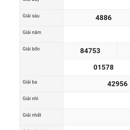
Giải sáu
4886
Giải năm
Giải bốn
84753
01578
Giải ba
42956
Giải nhì
Giải nhất