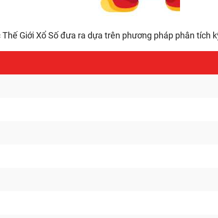
ế Giới Xổ Số đưa ra dựa trên phương pháp phân tích kỹ