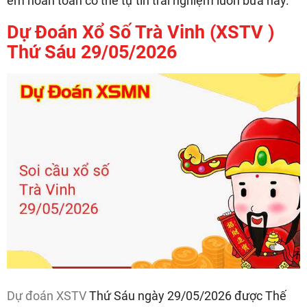
em hoàn toàn có thể tự tin trải nghiệm luôn bữa nay.
Dự Đoán Xổ Số Trà Vinh (XSTV )
Thứ Sáu 29/05/2026
Dự đoán XSTV
Thứ Sáu ngày 29/05/2026 được Thế