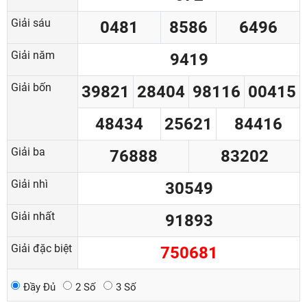
Giải sáu
0481
8586
6496
Giải năm
9419
Giải bốn
39821
28404
98116
00415
48434
25621
84416
Giải ba
76888
83202
Giải nhì
30549
Giải nhất
91893
Giải đặc biệt
750681
Đầy Đủ
2 Số
3 Số