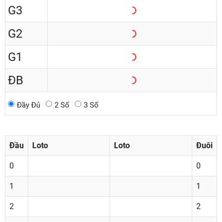
G3
G2
G1
ĐB
Đầy Đủ
2 Số
3 Số
Đầu
Loto
Loto
Đuôi
0
0
1
1
2
2