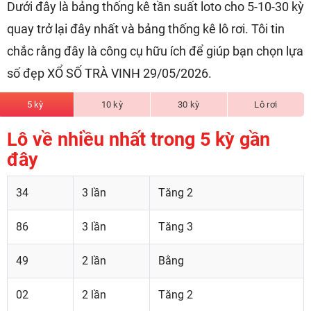
Dưới đây là bảng thống kê tần suất loto cho 5-10-30 kỳ
quay trở lại đây nhất và bảng thống kê lô rơi. Tôi tin
chắc rằng đây là công cụ hữu ích để giúp bạn chọn lựa
số đẹp XỔ SỐ TRÀ VINH 29/05/2026.
5 kỳ
10 kỳ
30 kỳ
Lô rơi
Lô về nhiều nhất trong 5 kỳ gần
đây
34
3 lần
Tăng 2
86
3 lần
Tăng 3
49
2 lần
Bằng
02
2 lần
Tăng 2