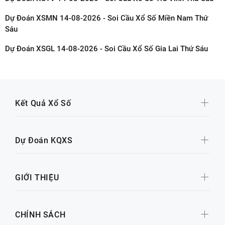
Dự Đoán XSMN 14-08-2026 - Soi Cầu Xổ Số Miền Nam Thứ
Sáu
Dự Đoán XSGL 14-08-2026 - Soi Cầu Xổ Số Gia Lai Thứ Sáu
Kết Quả Xổ Số
Dự Đoán KQXS
GIỚI THIỆU
CHÍNH SÁCH