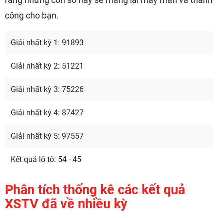
công cho bạn.
Giải nhất kỳ 1:
91893
Giải nhất kỳ 2:
51221
Giải nhất kỳ 3:
75226
Giải nhất kỳ 4:
87427
Giải nhất kỳ 5:
97557
Kết quả lô tô:
54 - 45
Phân tích thống kê các kết quả
XSTV đã về nhiều kỳ