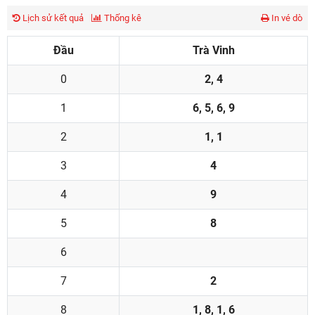
Lịch sử kết quả
Thống kê
In vé dò
Đầu
Trà Vinh
0
2, 4
1
6, 5, 6, 9
2
1, 1
3
4
4
9
5
8
6
7
2
8
1, 8, 1, 6