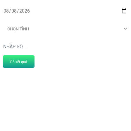
Dò kết quả