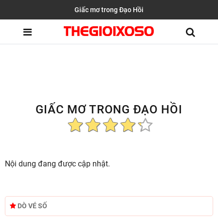
Giấc mơ trong Đạo Hồi
GIẤC MƠ TRONG ĐẠO HỒI
Nội dung đang được cập nhật.
DÒ VÉ SỐ