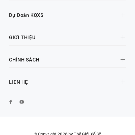
Dự Đoán KQXS
GIỚI THIỆU
CHÍNH SÁCH
LIÊN HỆ
© Copyright 2026 by Thế Giới Xổ Số