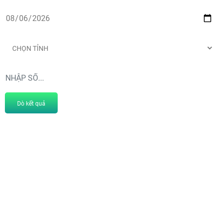
Dò kết quả