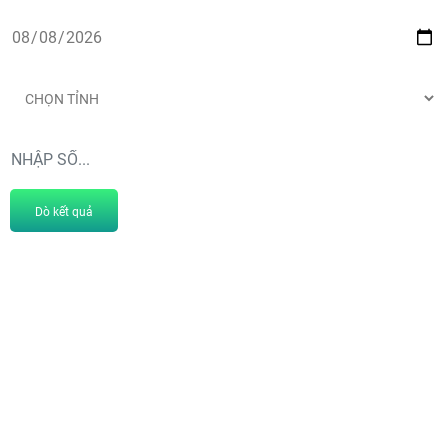
Dò kết quả