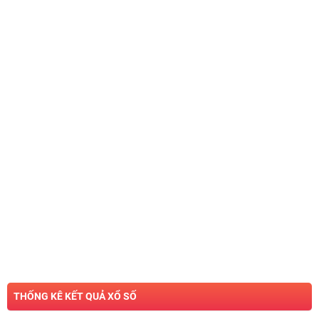
THỐNG KÊ KẾT QUẢ XỔ SỐ