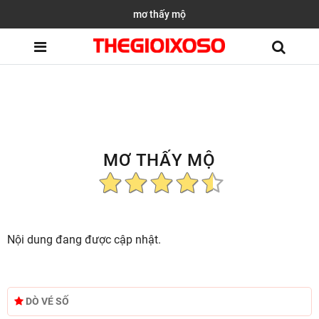
mơ thấy mộ
MƠ THẤY MỘ
Nội dung đang được cập nhật.
DÒ VÉ SỐ