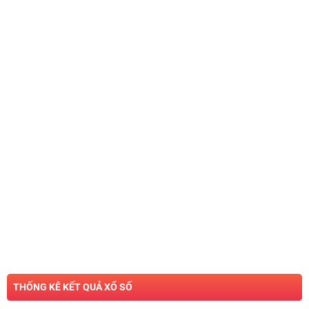
THỐNG KÊ KẾT QUẢ XỔ SỐ