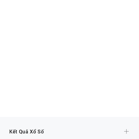
Kết Quả Xổ Số