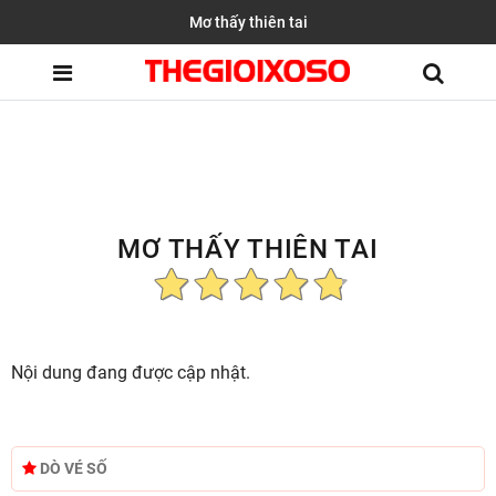
Mơ thấy thiên tai
MƠ THẤY THIÊN TAI
Nội dung đang được cập nhật.
DÒ VÉ SỐ