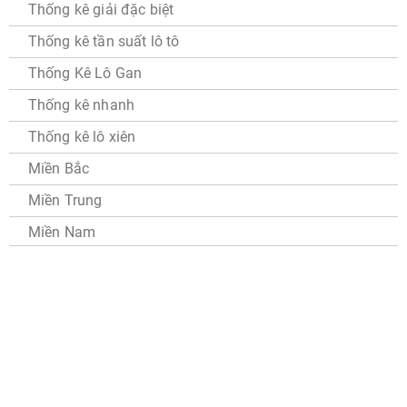
Thống kê giải đặc biệt
Thống kê tần suất lô tô
Thống Kê Lô Gan
Thống kê nhanh
Thống kê lô xiên
Miền Bắc
Miền Trung
Miền Nam