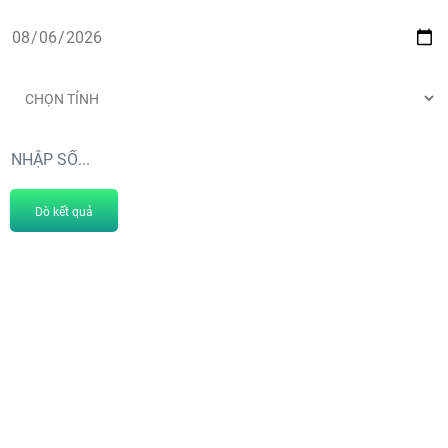
Dò kết quả