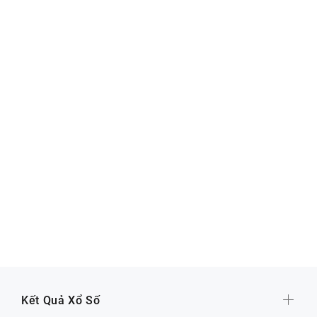
Kết Quả Xổ Số