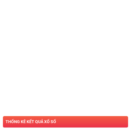
THỐNG KÊ KẾT QUẢ XỔ SỐ