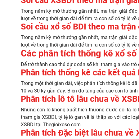
Soi cầu XSBDI theo ma trận giải
Trong năm kỳ mở thưởng gần nhất, ma trận giải đặc b
lượt về trong thời gian dài để tìm ra con số có tỷ lệ 
Soi cầu xổ số BDI theo ma trận 
Trong năm kỳ mở thưởng gần nhất, ma trận giải đặc b
lượt về trong thời gian dài để tìm ra con số có tỷ lệ 
Các phân tích thống kê xổ số
Để trở thành cao thủ dự đoán số khi tham gia vào trò
Phân tích thống kê các kết quả
Trong một thời gian dài, việc phân tích thống kê lô đ
10 và 30 kỳ gần đây. Biên đô tăng của các con lô tính 
Phân tích lô tô lâu chưa về XSB
Những con lô không xuất hiện thường được gọi là lô 
tham gia XSBDI, tỷ lệ lô gan về là thấp so với các 
XSBDI tại Thegioixoso.com.
Phân tích Đặc biệt lâu chưa về