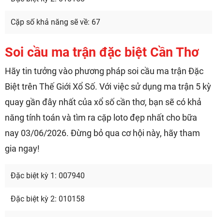
Cặp số khả năng sẽ về: 67
Soi cầu ma trận đặc biệt Cần Thơ
Hãy tin tưởng vào phương pháp soi cầu ma trận Đặc
Biệt trên Thế Giới Xổ Số. Với việc sử dụng ma trận 5 kỳ
quay gần đây nhất của xổ số cần thơ, bạn sẽ có khả
năng tính toán và tìm ra cặp loto đẹp nhất cho bữa
nay 03/06/2026. Đừng bỏ qua cơ hội này, hãy tham
gia ngay!
Đặc biệt kỳ 1:
007940
Đặc biệt kỳ 2:
010158