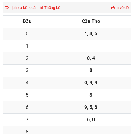
Lịch sử kết quả
Thống kê
In vé dò
Đầu
Cần Thơ
0
1, 8, 5
1
2
0, 4
3
8
4
0, 4, 4
5
5
6
9, 5, 3
7
6, 0
8