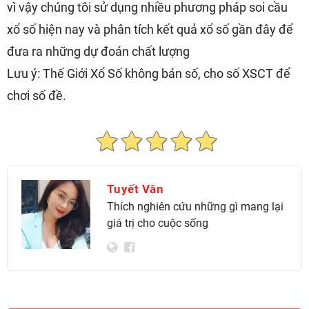
vì vậy chúng tôi sử dụng nhiều phương pháp soi cầu
xổ số hiện nay và phân tích kết quả xổ số gần đây để
đưa ra những dự đoán chất lượng
Lưu ý: Thế Giới Xổ Số không bán số, cho số XSCT để
chơi số đề.
Tuyết Vân
Thích nghiên cứu những gì mang lại
giá trị cho cuộc sống