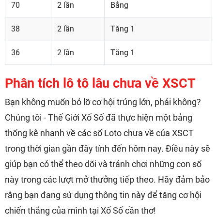
70
2 lần
Bằng
38
2 lần
Tăng 1
36
2 lần
Tăng 1
Phân tích lô tô lâu chưa về XSCT
Bạn không mu
ốn bỏ lỡ cơ h
ội trúng lớn, ph
ải không?
Chúng t
ôi - Thế Giới Xổ Số đã thực hi
ện một bảng
th
ống kê nhanh v
ề các số Loto ch
ưa về của XSCT
trong
thời gian gần đ
ây tính đến h
ôm nay. Điều này
sẽ
giúp bạn có
thể theo dõi và
tránh chơi nh
ững con số
này
trong các lượt m
ở thưởng tiếp the
o. Hãy đảm bảo
r
ằng bạn đang s
ử dụng thông tin
này để tăng c
ơ hội
chiến th
ắng của mình tại Xổ Số cần thơ!