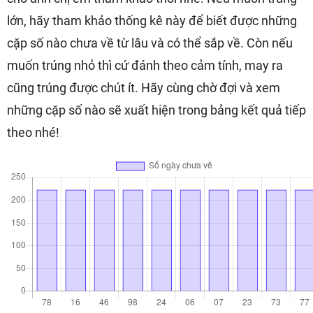
lớn, hãy tham khảo thống kê này để biết được những
cặp số nào chưa về từ lâu và có thể sắp về. Còn nếu
muốn trúng nhỏ thì cứ đánh theo cảm tính, may ra
cũng trúng được chút ít. Hãy cùng chờ đợi và xem
những cặp số nào sẽ xuất hiện trong bảng kết quả tiếp
theo nhé!