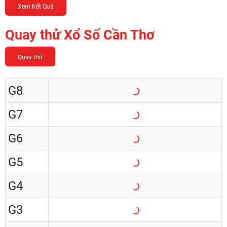
Xem Kết Quả
Quay thử Xổ Số Cần Thơ
Quay thử
G8
G7
G6
G5
G4
G3