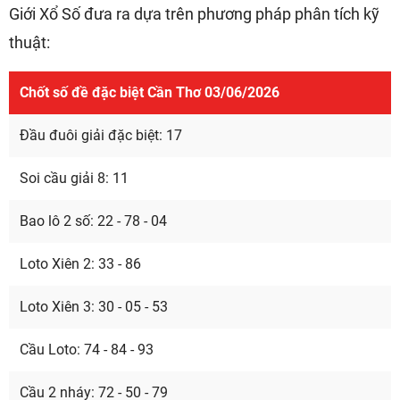
Giới Xổ Số đưa ra dựa trên phương pháp phân tích kỹ
thuật:
Chốt số đề đặc biệt Cần Thơ 03/06/2026
Đầu đuôi giải đặc biệt: 17
Soi cầu giải 8: 11
Bao lô 2 số: 22 - 78 - 04
Loto Xiên 2: 33 - 86
Loto Xiên 3: 30 - 05 - 53
Cầu Loto: 74 - 84 - 93
Cầu 2 nháy: 72 - 50 - 79