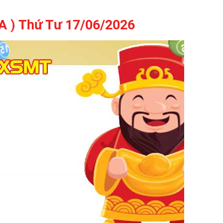
 ) Thứ Tư 17/06/2026