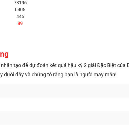
73196
0405
445
89
ẵng
 nhân tạo để dự đoán kết quả hậu kỳ 2 giải Đặc Biệt của 
dưới đây và chứng tỏ rằng bạn là người may mắn!