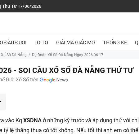
ng Thứ Tư 17/06/2026
Ớ ĐẦU ĐUÔI
LÔ TÔ
GIẢI MÃ GIẤC MƠ
THỐNG KÊ
Q
 Xổ Số Đà Nẵng
Dự Đoán Xổ Số Đà Nẵng Ngày 2026-06-17
26 - SOI CẦU XỔ SỐ ĐÀ NẴNG THỨ TƯ
hế Giới Xổ Số trên
ựa vào Kq
XSDNA
ở những kỳ trước và áp dụng thử với ch
 tỷ lệ thắng thua có tốt không. Nếu tốt thì anh em có thể 