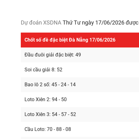
Dự đoán XSDNA
Thứ Tư ngày 17/06/2026 được T
Chốt số đề đặc biệt Đà Nẵng 17/06/2026
Đầu đuôi giải đặc biệt: 49
Soi cầu giải 8: 52
Bao lô 2 số: 45 - 24 - 14
Loto Xiên 2: 94 - 50
Loto Xiên 3: 54 - 57 - 52
Cầu Loto: 70 - 88 - 08