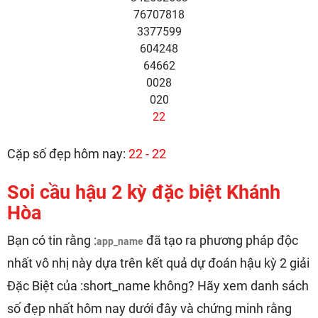
76707818
3377599
604248
64662
0028
020
22
Cặp số đẹp hôm nay:
22 - 22
Soi cầu hậu 2 kỳ đặc biệt Khánh
Hòa
Bạn có tin rằng :
đã tạo ra phương pháp độc
app_name
nhất vô nhị này dựa trên kết quả dự đoán hậu kỳ 2 giải
Đặc Biệt của :short_name không? Hãy xem danh sách
số đẹp nhất hôm nay dưới đây và chứng minh rằng