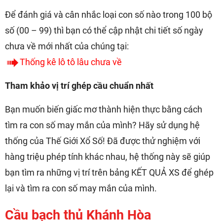
Để đánh giá và cân nhắc loại con số nào trong 100 bộ
số (00 – 99) thì bạn có thể cập nhật chi tiết số ngày
chưa về mới nhất của chúng tại:
Thống kê lô tô lâu chưa về
Tham khảo vị trí ghép cầu chuẩn nhất
Bạn muốn biến giấc mơ thành hiện thực bằng cách
tìm ra con số may mắn của mình? Hãy sử dụng hệ
thống của Thế Giới Xổ Số! Đã được thử nghiệm với
hàng triệu phép tính khác nhau, hệ thống này sẽ giúp
bạn tìm ra những vị trí trên bảng KẾT QUẢ XS để ghép
lại và tìm ra con số may mắn của mình.
Cầu bạch thủ Khánh Hòa