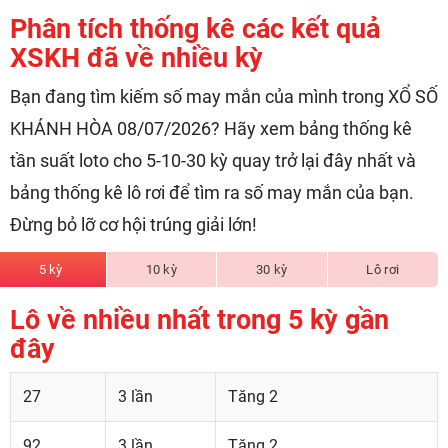
Phân tích thống kê các kết quả
XSKH đã về nhiều kỳ
Bạn đang tìm kiếm số may mắn của mình trong XỔ SỐ
KHÁNH HÒA 08/07/2026? Hãy xem bảng thống kê
tần suất loto cho 5-10-30 kỳ quay trở lại đây nhất và
bảng thống kê lô rơi để tìm ra số may mắn của bạn.
Đừng bỏ lỡ cơ hội trúng giải lớn!
5 kỳ
10 kỳ
30 kỳ
Lô rơi
Lô về nhiều nhất trong 5 kỳ gần
đây
27
3 lần
Tăng 2
92
3 lần
Tăng 2