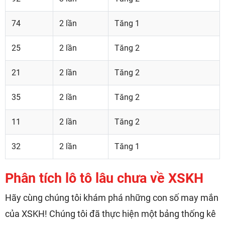
74
2 lần
Tăng 1
25
2 lần
Tăng 2
21
2 lần
Tăng 2
35
2 lần
Tăng 2
11
2 lần
Tăng 2
32
2 lần
Tăng 1
Phân tích lô tô lâu chưa về XSKH
Hãy cùng chúng tôi khám phá những con số may mắn
của XSKH! Chúng tôi đã thực hiện một bảng thống kê