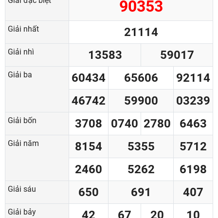
Giải đặc biệt
90353
Giải nhất
21114
Giải nhì
13583
59017
Giải ba
60434
65606
92114
46742
59900
03239
Giải bốn
3708
0740
2780
6463
Giải năm
8154
5355
5712
2460
5262
6198
Giải sáu
650
691
407
Giải bảy
42
67
20
10