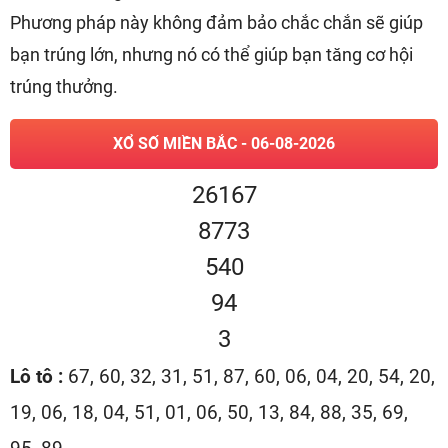
Phương pháp này không đảm bảo chắc chắn sẽ giúp
bạn trúng lớn, nhưng nó có thể giúp bạn tăng cơ hội
trúng thưởng.
XỔ SỐ MIỀN BẮC - 06-08-2026
2
6
1
6
7
8
7
7
3
5
4
0
9
4
3
Lô tô :
67
,
60
,
32
,
31
,
51
,
87
,
60
,
06
,
04
,
20
,
54
,
20
,
19
,
06
,
18
,
04
,
51
,
01
,
06
,
50
,
13
,
84
,
88
,
35
,
69
,