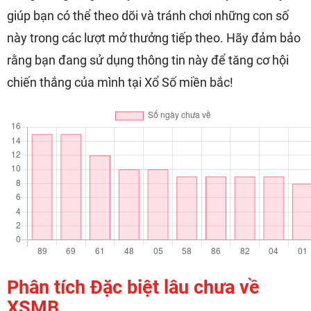
giúp bạn có
thể theo dõi và
tránh chơi nh
ững con số
này
trong các lượt m
ở thưởng tiếp the
o. Hãy đảm bảo
r
ằng bạn đang s
ử dụng thông tin
này để tăng c
ơ hội
chiến th
ắng của mình tại Xổ Số miền bắc!
Phân tích Đặc biệt lâu chưa về
XSMB