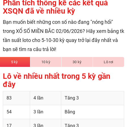
Phân tích thống kê các kết quả
XSQN đã về nhiều kỳ
Bạn muốn biết những con số nào đang "nóng hổi"
trong XỔ SỐ MIỀN BẮC 02/06/2026? Hãy xem bảng tk
tần suất loto cho 5-10-30 kỳ quay trở lại đây nhất và
bạn sẽ tìm ra câu trả lời!
5 kỳ
10 kỳ
30 kỳ
Lô rơi
Lô về nhiều nhất trong 5 kỳ gần
đây
83
4 lần
Tăng 3
54
3 lần
Bằng
17
3 lần
Tăng 3