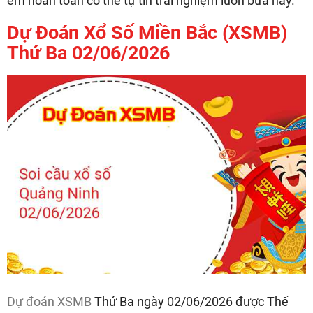
em hoàn toàn có thể tự tin trải nghiệm luôn bữa nay.
Dự Đoán Xổ Số Miền Bắc (XSMB)
Thứ Ba 02/06/2026
Dự đoán XSMB
Thứ Ba ngày 02/06/2026 được Thế