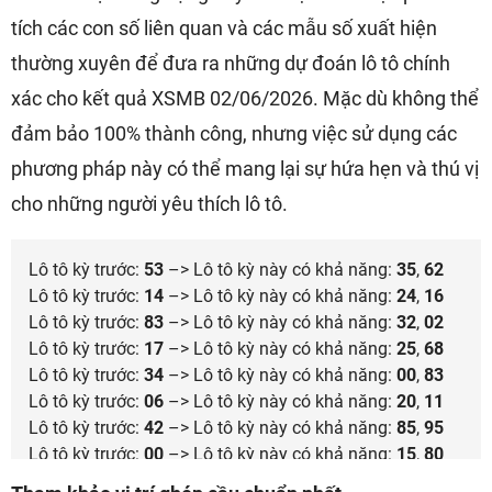
tích các con số liên quan và các mẫu số xuất hiện
thường xuyên để đưa ra những dự đoán lô tô chính
xác cho kết quả XSMB 02/06/2026. Mặc dù không thể
đảm bảo 100% thành công, nhưng việc sử dụng các
phương pháp này có thể mang lại sự hứa hẹn và thú vị
cho những người yêu thích lô tô.
Lô tô kỳ trước:
53
–> Lô tô kỳ này có khả năng:
35
,
62
Lô tô kỳ trước:
14
–> Lô tô kỳ này có khả năng:
24
,
16
Lô tô kỳ trước:
83
–> Lô tô kỳ này có khả năng:
32
,
02
Lô tô kỳ trước:
17
–> Lô tô kỳ này có khả năng:
25
,
68
Lô tô kỳ trước:
34
–> Lô tô kỳ này có khả năng:
00
,
83
Lô tô kỳ trước:
06
–> Lô tô kỳ này có khả năng:
20
,
11
Lô tô kỳ trước:
42
–> Lô tô kỳ này có khả năng:
85
,
95
Lô tô kỳ trước:
00
–> Lô tô kỳ này có khả năng:
15
,
80
Lô tô kỳ trước:
39
–> Lô tô kỳ này có khả năng:
90
,
44