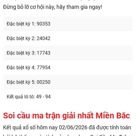
Đừng bỏ lỡ cơ hội này, hãy tham gia ngay!
Đặc biệt kỳ 1:
90353
Đặc biệt kỳ 2:
24042
Đặc biệt kỳ 3:
17743
Đặc biệt kỳ 4:
77954
Đặc biệt kỳ 5:
00250
Kết quả lô tô:
49 - 94
Soi cầu ma trận giải nhất Miền Bắc
Kết quả xổ số hôm nay 02/06/2026 đã được tính toán