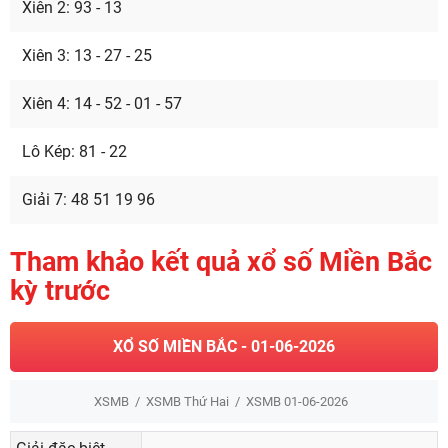
Xiên 2: 93 - 13
Xiên 3: 13 - 27 - 25
Xiên 4: 14 - 52 - 01 - 57
Lô Kép: 81 - 22
Giải 7: 48 51 19 96
Tham khảo kết quả xổ số Miền Bắc
kỳ trước
XỔ SỐ MIỀN BẮC - 01-06-2026
XSMB
XSMB Thứ Hai
XSMB 01-06-2026