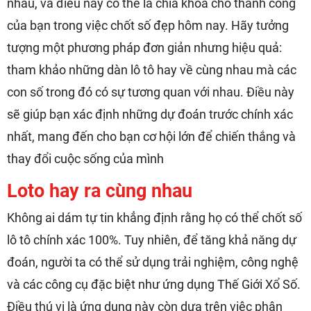
nhau, và điều này có thể là chìa khóa cho thành công
của bạn trong việc chốt số đẹp hôm nay. Hãy tưởng
tượng một phương pháp đơn giản nhưng hiệu quả:
tham khảo những dàn lô tô hay về cùng nhau mà các
con số trong đó có sự tương quan với nhau. Điều này
sẽ giúp bạn xác định những dự đoán trước chính xác
nhất, mang đến cho bạn cơ hội lớn để chiến thắng và
thay đổi cuộc sống của mình
Loto hay ra cùng nhau
Không ai dám tự tin khẳng định rằng họ có thể chốt số
lô tô chính xác 100%. Tuy nhiên, để tăng khả năng dự
đoán, người ta có thể sử dụng trải nghiệm, công nghệ
và các công cụ đặc biệt như ứng dụng Thế Giới Xổ Số.
Điều thú vị là ứng dụng này còn dựa trên việc phân