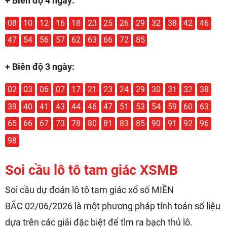
+ Biên độ 4 ngày:
08
10
12
16
18
23
25
26
29
32
38
42
46
47
54
56
57
62
63
66
72
85
+ Biên độ 3 ngày:
02
03
06
07
17
21
23
24
29
30
31
32
38
39
40
41
43
44
46
47
51
53
54
59
60
63
65
66
67
73
78
80
81
83
85
90
91
92
96
98
Soi cầu lô tô tam giác XSMB
Soi cầu dự đoán lô tô tam giác xổ số MIỀN
BẮC 02/06/2026 là một phương pháp tính toán số liệu
dựa trên các giải đặc biệt để tìm ra bạch thủ lô.