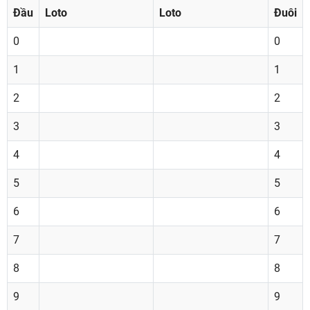
Đầu
Loto
Loto
Đuôi
0
0
1
1
2
2
3
3
4
4
5
5
6
6
7
7
8
8
9
9