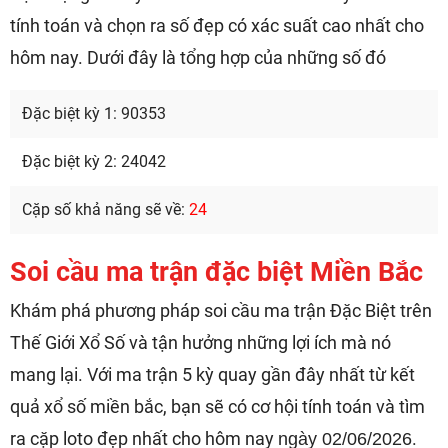
tính toán và chọn ra số đẹp có xác suất cao nhất cho
hôm nay. Dưới đây là tổng hợp của những số đó
Đặc biệt kỳ 1: 90353
Đặc biệt kỳ 2: 24042
Cặp số khả năng sẽ về:
24
Soi cầu ma trận đặc biệt Miền Bắc
Khám phá phương pháp soi cầu ma trận Đặc Biệt trên
Thế Giới Xổ Số và tận hưởng những lợi ích mà nó
mang lại. Với ma trận 5 kỳ quay gần đây nhất từ kết
quả xổ số miền bắc, bạn sẽ có cơ hội tính toán và tìm
ra cặp loto đẹp nhất cho hôm nay
.
ngày 02/06/2026