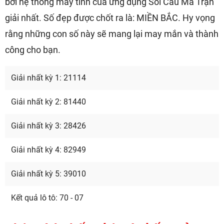
bởi hệ thống máy tính của ứng dụng Soi Cầu Ma Trận
giải nhất. Số đẹp được chốt ra là: MIỀN BẮC. Hy vọng
rằng những con số này sẽ mang lại may mắn và thành
công cho bạn.
Giải nhất kỳ 1:
21114
Giải nhất kỳ 2:
81440
Giải nhất kỳ 3:
28426
Giải nhất kỳ 4:
82949
Giải nhất kỳ 5:
39010
Kết quả lô tô:
70 - 07