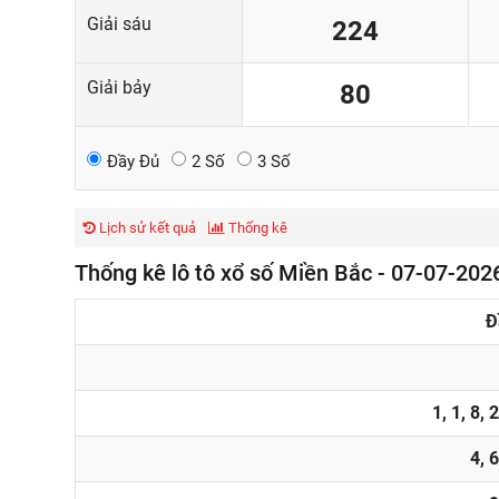
Giải sáu
224
Giải bảy
80
Đầy Đủ
2 Số
3 Số
Lịch sử kết quả
Thống kê
Thống kê lô tô xổ số Miền Bắc - 07-07-202
Đ
1, 1, 8, 2
4, 6