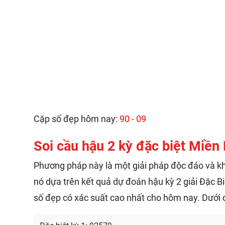
Cặp số đẹp hôm nay:
90 - 09
Soi cầu hậu 2 kỳ đặc biệt Miền
Phương pháp này là một giải pháp độc đáo và khôn
nó dựa trên kết quả dự đoán hậu kỳ 2 giải Đặc B
số đẹp có xác suất cao nhất cho hôm nay. Dưới 