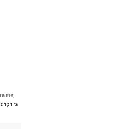
_name
,
 chọn ra