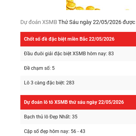
Dự đoán XSMB
Thứ Sáu ngày 22/05/2026 được Th
Chốt số đề đặc biệt miền Bắc 22/05/2026
Đầu đuôi giải đặc biệt XSMB hôm nay: 83
Đề chạm số: 5
Lô 3 càng đặc biệt: 283
Dự đoán lô tô XSMB thứ sáu ngày 22/05/2026
Bạch thủ lô Đẹp Nhất: 35
Cặp số đẹp hôm nay: 56 - 43