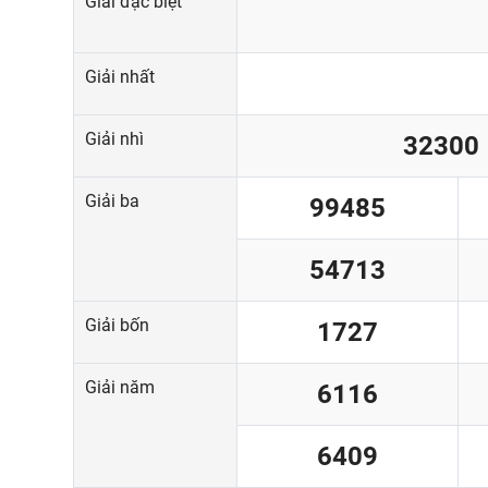
Giải đặc biệt
Giải nhất
Giải nhì
32300
Giải ba
99485
54713
Giải bốn
1727
Giải năm
6116
6409