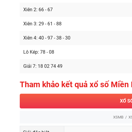
Xiên 2: 66 - 67
Xiên 3: 29 - 61 - 88
Xiên 4: 40 - 97 - 38 - 30
Lô Kép: 78 - 08
Giải 7: 18 02 74 49
Tham khảo kết quả xổ số Miền 
XỔ S
XSMB
X