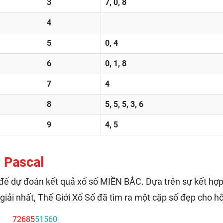
3
7, 0, 8
4
5
0, 4
6
0, 1, 8
7
4
8
5, 5, 5, 3, 6
9
4, 5
n Pascal
để dự đoán kết quả xổ số MIỀN BẮC. Dựa trên sự kết hợp
giải nhất, Thế Giới Xổ Số đã tìm ra một cặp số đẹp cho h
72685
51560