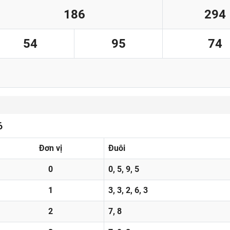
186
294
54
95
74
6
Đơn vị
Đuôi
0
0, 5, 9, 5
1
3, 3, 2, 6, 3
2
7, 8