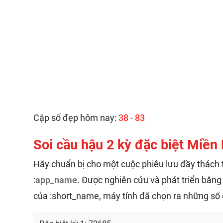
Cặp số đẹp hôm nay:
38 - 83
Soi cầu hậu 2 kỳ đặc biệt Miền
Hãy chuẩn bị cho một cuộc phiêu lưu đầy thách t
:
app_name
. Được nghiên cứu và phát triển bằng
của :short_name, máy tính đã chọn ra những số 