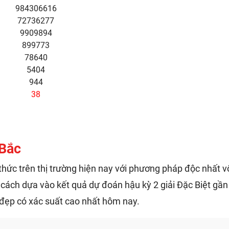
984306616
72736277
9909894
899773
78640
5404
944
38
 Bắc
hức trên thị trường hiện nay với phương pháp độc nhất vô
 cách dựa vào kết quả dự đoán hậu kỳ 2 giải Đặc Biệt gần
đẹp có xác suất cao nhất hôm nay.