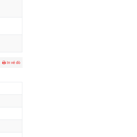
In vé dò