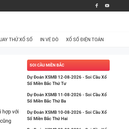
UAY THỬ XỔ SỐ
IN VÉ DÒ
XỔ SỐ ĐIỆN TOÁN
SOI CẦU MIỀN BẮC
Dự Đoán XSMB 12-08-2026 - Soi Cầu Xổ
Số Miền Bắc Thứ Tư
Dự Đoán XSMB 11-08-2026 - Soi Cầu Xổ
Số Miền Bắc Thứ Ba
 hợp với
Dự Đoán XSMB 10-08-2026 - Soi Cầu Xổ
Số Miền Bắc Thứ Hai
 cũng