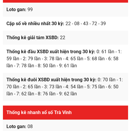
Loto gan:
99
Cặp số về nhiều nhất 30 kỳ:
22
-
08
-
43
-
72
-
39
Thống kê giải tám XSBD:
22
Thống kê đầu XSBD xuất hiện trong 30 kỳ:
0: 61 lần
-
1:
59 lần
-
2: 79 lần
-
3: 78 lần
-
4: 65 lần
-
5: 68 lần
-
6: 58
lần
-
7: 78 lần
-
8: 50 lần
-
9: 61 lần
Thống kê đuôi XSBD xuất hiện trong 30 kỳ:
0: 70 lần
-
1:
70 lần
-
2: 65 lần
-
3: 73 lần
-
4: 54 lần
-
5: 75 lần
-
6: 50
lần
-
7: 62 lần
-
8: 76 lần
-
9: 62 lần
Thống kê nhanh xổ số Trà Vinh
Loto gan:
08