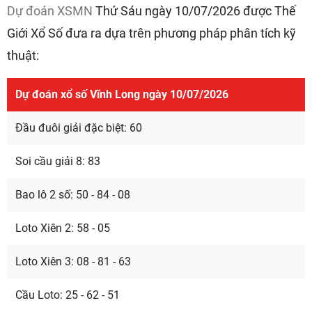
Dự đoán XSMN
Thứ Sáu ngày 10/07/2026 được Thế
Giới Xổ Số đưa ra dựa trên phương pháp phân tích kỹ
thuật:
Dự đoán xổ số Vĩnh Long ngày 10/07/2026
Đầu đuôi giải đặc biệt: 60
Soi cầu giải 8: 83
Bao lô 2 số: 50 - 84 - 08
Loto Xiên 2: 58 - 05
Loto Xiên 3: 08 - 81 - 63
Cầu Loto: 25 - 62 - 51