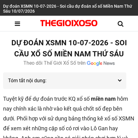
Dự đoán XSMN 10-07-2026 - Soi cầu dự đoán xổ số Miền Nam Thứ
Sáu 10/07/2026
DỰ ĐOÁN XSMN 10-07-2026 - SOI
CẦU XỔ SỐ MIỀN NAM THỨ SÁU
Theo dõi Thế Giới Xổ Số trên
Tóm tắt nội dung:
Tuyệt kỹ để dự đoán trước KQ xổ số
miền nam
hôm
nay chính xác là nhờ vào kết quả chốt số đẹp bên
dưới. Phối hợp với sử dụng bảng thống kê xổ số XSMN
để xem xét những cặp số có rơi vào Lô Gan hay