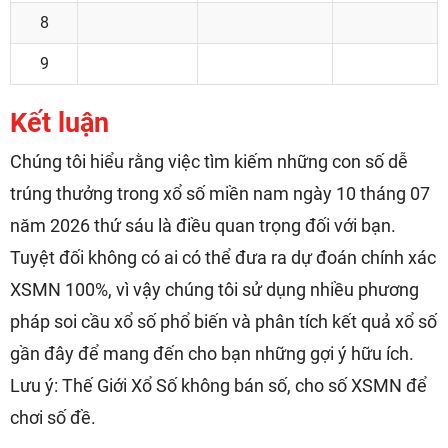
8
9
Kết luận
Chúng tôi hiểu rằng việc tìm kiếm những con số dễ
trúng thưởng trong xổ số miền nam ngày 10 tháng 07
năm 2026 thứ sáu là điều quan trọng đối với bạn.
Tuyệt đối không có ai có thể đưa ra dự đoán chính xác
XSMN 100%, vì vậy chúng tôi sử dụng nhiều phương
pháp soi cầu xổ số phổ biến và phân tích kết quả xổ số
gần đây để mang đến cho bạn những gợi ý hữu ích.
Lưu ý: Thế Giới Xổ Số không bán số, cho số XSMN để
chơi số đề.