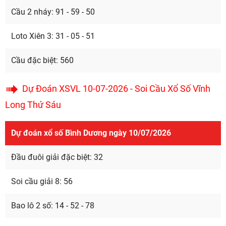
Cầu 2 nháy: 91 - 59 - 50
Loto Xiên 3: 31 - 05 - 51
Cầu đặc biệt: 560
Dự Đoán XSVL 10-07-2026 - Soi Cầu Xổ Số Vĩnh
Long Thứ Sáu
Dự đoán xổ số Bình Dương ngày 10/07/2026
Đầu đuôi giải đặc biệt: 32
Soi cầu giải 8: 56
Bao lô 2 số: 14 - 52 - 78