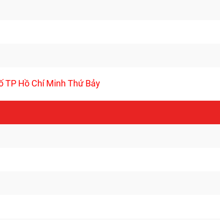
ố TP Hồ Chí Minh Thứ Bảy