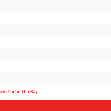
Bình Phước Thứ Bảy