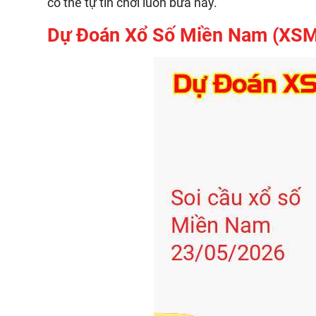
có thể tự tin chơi luôn bữa nay.
Dự Đoán Xổ Số Miền Nam (XSM