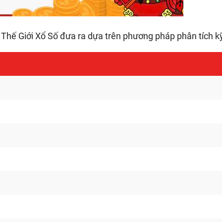
hế Giới Xổ Số đưa ra dựa trên phương pháp phân tích kỹ