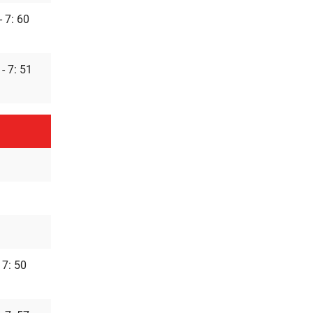
-
7: 60
-
7: 51
-
7: 50