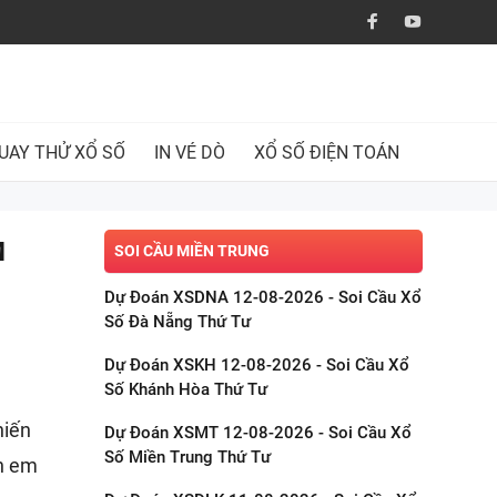
UAY THỬ XỔ SỐ
IN VÉ DÒ
XỔ SỐ ĐIỆN TOÁN
M
SOI CẦU MIỀN TRUNG
Dự Đoán XSDNA 12-08-2026 - Soi Cầu Xổ
Số Đà Nẵng Thứ Tư
Dự Đoán XSKH 12-08-2026 - Soi Cầu Xổ
Số Khánh Hòa Thứ Tư
hiến
Dự Đoán XSMT 12-08-2026 - Soi Cầu Xổ
Số Miền Trung Thứ Tư
nh em