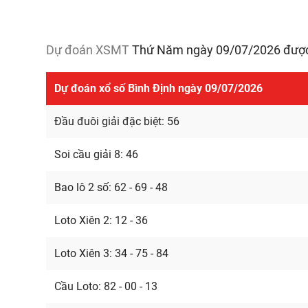
Dự đoán XSMT
Thứ Năm ngày 09/07/2026 được T
Dự đoán xổ số Bình Định ngày 09/07/2026
Đầu đuôi giải đặc biệt: 56
Soi cầu giải 8: 46
Bao lô 2 số: 62 - 69 - 48
Loto Xiên 2: 12 - 36
Loto Xiên 3: 34 - 75 - 84
Cầu Loto: 82 - 00 - 13