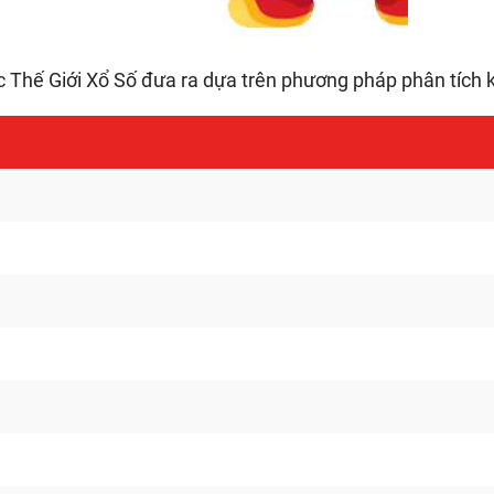
hế Giới Xổ Số đưa ra dựa trên phương pháp phân tích k