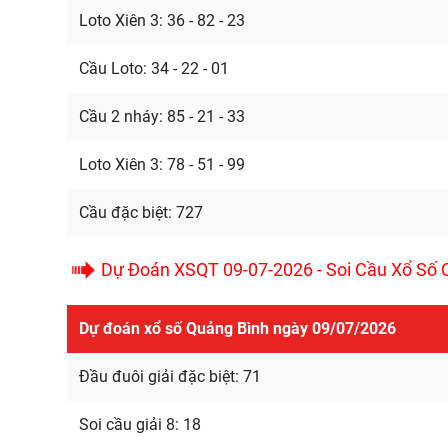
Loto Xiên 3: 36 - 82 - 23
Cầu Loto: 34 - 22 - 01
Cầu 2 nháy: 85 - 21 - 33
Loto Xiên 3: 78 - 51 - 99
Cầu đặc biệt: 727
Dự Đoán XSQT 09-07-2026 - Soi Cầu Xổ Số 
Dự đoán xổ số Quảng Bình ngày 09/07/2026
Đầu đuôi giải đặc biệt: 71
Soi cầu giải 8: 18