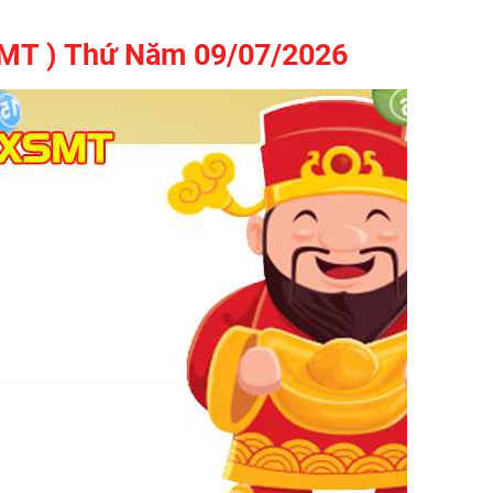
.
SMT ) Thứ Năm 09/07/2026