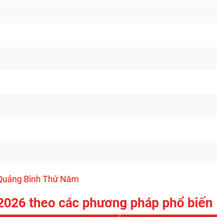
 Quảng Bình Thứ Năm
026 theo các phương pháp phổ biến