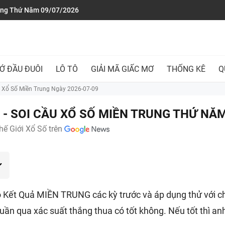
rung Thứ Năm 09/07/2026
Ớ ĐẦU ĐUÔI
LÔ TÔ
GIẢI MÃ GIẤC MƠ
THỐNG KÊ
Q
 Xổ Số Miền Trung Ngày 2026-07-09
 - SOI CẦU XỔ SỐ MIỀN TRUNG THỨ NĂ
hế Giới Xổ Số trên
ào Kết Quả MIỀN TRUNG các kỳ trước và áp dụng thử với c
tuần qua xác suất thắng thua có tốt không. Nếu tốt thì a