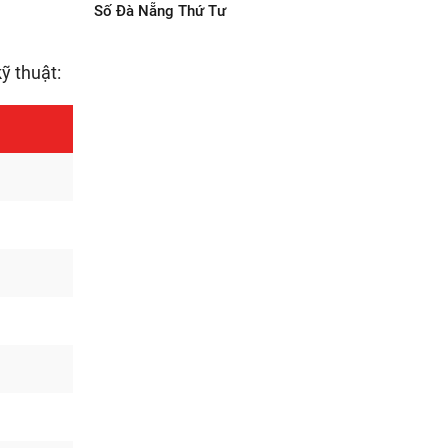
Số Đà Nẵng Thứ Tư
ỹ thuật: