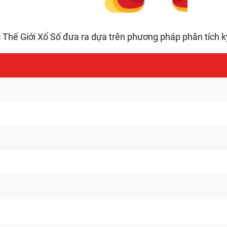
ế Giới Xổ Số đưa ra dựa trên phương pháp phân tích kỹ