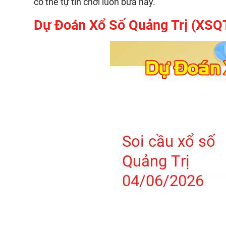
có thể tự tin chơi luôn bữa nay.
Dự Đoán Xổ Số Quảng Trị (XSQ