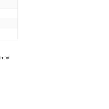
t quả