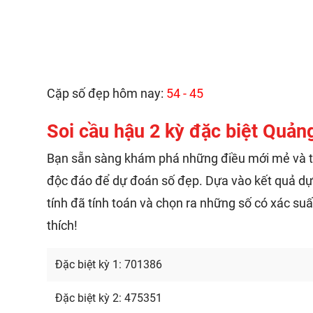
Cặp số đẹp hôm nay:
54 - 45
Soi cầu hậu 2 kỳ đặc biệt Quảng
Bạn sẵn sàng khám phá những điều mới mẻ và th
độc đáo để dự đoán số đẹp. Dựa vào kết quả dự
tính đã tính toán và chọn ra những số có xác su
thích!
Đặc biệt kỳ 1: 701386
Đặc biệt kỳ 2: 475351