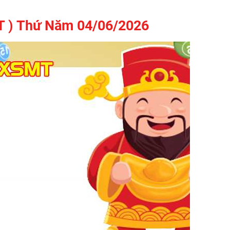
T ) Thứ Năm 04/06/2026