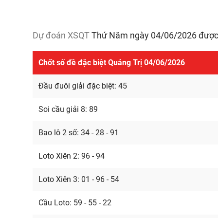
Dự đoán XSQT
Thứ Năm ngày 04/06/2026 được Th
Chốt số đề đặc biệt Quảng Trị 04/06/2026
Đầu đuôi giải đặc biệt: 45
Soi cầu giải 8: 89
Bao lô 2 số: 34 - 28 - 91
Loto Xiên 2: 96 - 94
Loto Xiên 3: 01 - 96 - 54
Cầu Loto: 59 - 55 - 22